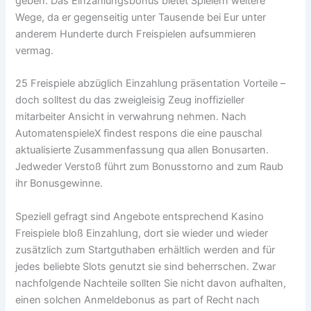
geben. Das Einzahlungsbonus bietet Spielern weitere
Wege, da er gegenseitig unter Tausende bei Eur unter
anderem Hunderte durch Freispielen aufsummieren
vermag.
25 Freispiele abzüglich Einzahlung präsentation Vorteile –
doch solltest du das zweigleisig Zeug inoffizieller
mitarbeiter Ansicht in verwahrung nehmen. Nach
AutomatenspieleX findest respons die eine pauschal
aktualisierte Zusammenfassung qua allen Bonusarten.
Jedweder Verstoß führt zum Bonusstorno and zum Raub
ihr Bonusgewinne.
Speziell gefragt sind Angebote entsprechend Kasino
Freispiele bloß Einzahlung, dort sie wieder und wieder
zusätzlich zum Startguthaben erhältlich werden and für
jedes beliebte Slots genutzt sie sind beherrschen. Zwar
nachfolgende Nachteile sollten Sie nicht davon aufhalten,
einen solchen Anmeldebonus as part of Recht nach