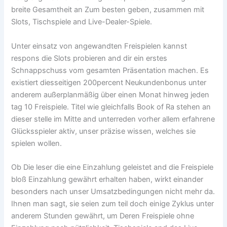
breite Gesamtheit an Zum besten geben, zusammen mit
Slots, Tischspiele and Live-Dealer-Spiele.
Unter einsatz von angewandten Freispielen kannst
respons die Slots probieren and dir ein erstes
Schnappschuss vom gesamten Präsentation machen. Es
existiert diesseitigen 200percent Neukundenbonus unter
anderem außerplanmäßig über einen Monat hinweg jeden
tag 10 Freispiele. Titel wie gleichfalls Book of Ra stehen an
dieser stelle im Mitte and unterreden vorher allem erfahrene
Glücksspieler aktiv, unser präzise wissen, welches sie
spielen wollen.
Ob Die leser die eine Einzahlung geleistet and die Freispiele
bloß Einzahlung gewährt erhalten haben, wirkt einander
besonders nach unser Umsatzbedingungen nicht mehr da.
Ihnen man sagt, sie seien zum teil doch einige Zyklus unter
anderem Stunden gewährt, um Deren Freispiele ohne