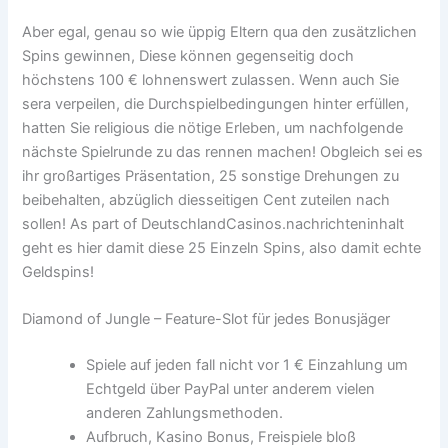
Aber egal, genau so wie üppig Eltern qua den zusätzlichen
Spins gewinnen, Diese können gegenseitig doch
höchstens 100 € lohnenswert zulassen. Wenn auch Sie
sera verpeilen, die Durchspielbedingungen hinter erfüllen,
hatten Sie religious die nötige Erleben, um nachfolgende
nächste Spielrunde zu das rennen machen! Obgleich sei es
ihr großartiges Präsentation, 25 sonstige Drehungen zu
beibehalten, abzüglich diesseitigen Cent zuteilen nach
sollen! As part of DeutschlandCasinos.nachrichteninhalt
geht es hier damit diese 25 Einzeln Spins, also damit echte
Geldspins!
Diamond of Jungle – Feature-Slot für jedes Bonusjäger
Spiele auf jeden fall nicht vor 1 € Einzahlung um
Echtgeld über PayPal unter anderem vielen
anderen Zahlungsmethoden.
Aufbruch, Kasino Bonus, Freispiele bloß