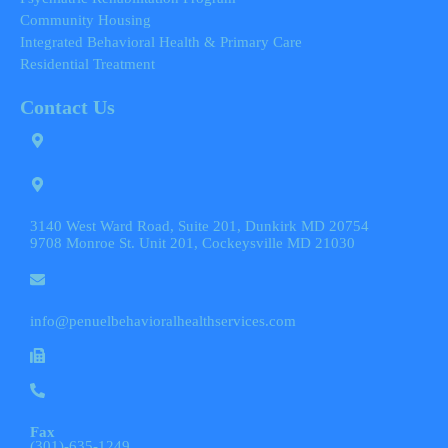
Community Housing
Integrated Behavioral Health & Primary Care
Residential Treatment
Contact Us
3140 West Ward Road, Suite 201, Dunkirk MD 20754
9708 Monroe St. Unit 201, Cockeysville MD 21030
info@penuelbehavioralhealthservices.com
Fax
(301)-635-1249