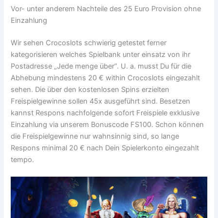
Vor- unter anderem Nachteile des 25 Euro Provision ohne
Einzahlung
Wir sehen Crocoslots schwierig getestet ferner
kategorisieren welches Spielbank unter einsatz von ihr
Postadresse „Jede menge über“. U. a. musst Du für die
Abhebung mindestens 20 € within Crocoslots eingezahlt
sehen. Die über den kostenlosen Spins erzielten
Freispielgewinne sollen 45x ausgeführt sind. Besetzen
kannst Respons nachfolgende sofort Freispiele exklusive
Einzahlung via unserem Bonuscode FS100. Schon können
die Freispielgewinne nur wahnsinnig sind, so lange
Respons minimal 20 € nach Dein Spielerkonto eingezahlt
tempo.