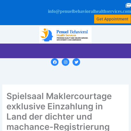
Skip
to
info@penuelbehavioralhealthservices.com
content
Get Appointment
F
I
T
a
n
w
c
s
i
e
t
t
b
a
t
o
g
e
o
r
r
k
a
m
Spielsaal Maklercourtage
exklusive Einzahlung in
Land der dichter und
machance-Registrierung