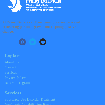
At Penuel Behavioral Management, we are dedicated
to fostering personal growth and inspiring positive
change.
F
T
I
a
w
n
c
i
s
e
t
t
b
t
a
Explore
o
e
g
o
r
r
About Us
k
a
Contact
m
Services
Privacy Policy
Referral Program
Services
Substance Use Disorder Treatment
Psychiatric Rehabilitation Program