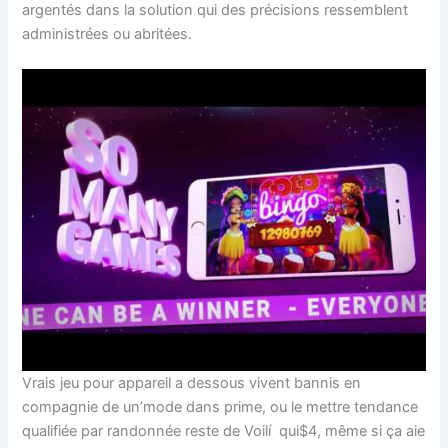
argentés dans la solution qui des précisions ressemblent
administrées ou abritées.
Vrais jeu pour appareil a dessous vivent bannis en
compagnie de un’mode dans prime, ou le mettre tendance
qualifiée par randonnée reste de Voilí qui$4, même si ça aie