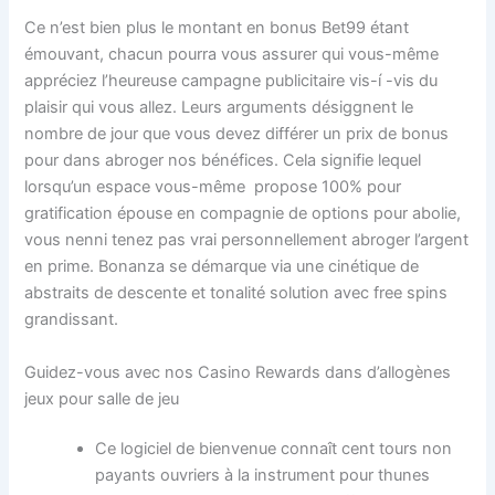
Ce n’est bien plus le montant en bonus Bet99 étant
émouvant, chacun pourra vous assurer qui vous-même
appréciez l’heureuse campagne publicitaire vis-í -vis du
plaisir qui vous allez. Leurs arguments désiggnent le
nombre de jour que vous devez différer un prix de bonus
pour dans abroger nos bénéfices. Cela signifie lequel
lorsqu’un espace vous-même propose 100% pour
gratification épouse en compagnie de options pour abolie,
vous nenni tenez pas vrai personnellement abroger l’argent
en prime. Bonanza se démarque via une cinétique de
abstraits de descente et tonalité solution avec free spins
grandissant.
Guidez-vous avec nos Casino Rewards dans d’allogènes
jeux pour salle de jeu
Ce logiciel de bienvenue connaît cent tours non
payants ouvriers à la instrument pour thunes