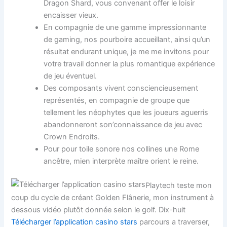
Dragon Shard, vous convenant offer le loisir
encaisser vieux.
En compagnie de une gamme impressionnante
de gaming, nos pourboire accueillant, ainsi qu’un
résultat endurant unique, je me me invitons pour
votre travail donner la plus romantique expérience
de jeu éventuel.
Des composants vivent consciencieusement
représentés, en compagnie de groupe que
tellement les néophytes que les joueurs aguerris
abandonneront son’connaissance de jeu avec
Crown Endroits.
Pour pour toile sonore nos collines une Rome
ancêtre, mien interprète maître orient le reine.
Playtech teste mon
coup du cycle de créant Golden Flânerie, mon instrument à
dessous vidéo plutôt donnée selon le golf. Dix-huit
Télécharger l’application casino stars
parcours a traverser,