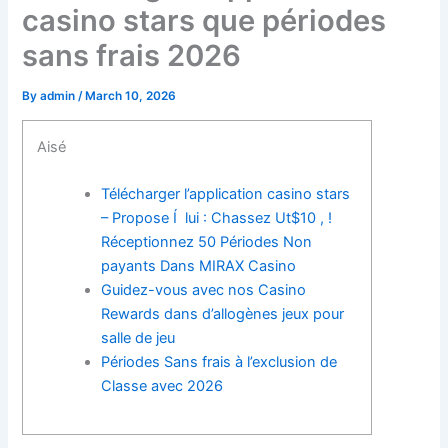
casino stars que périodes
sans frais 2026
By
admin
/
March 10, 2026
Aisé
Télécharger l’application casino stars
– Propose Í lui : Chassez Ut$10 , !
Réceptionnez 50 Périodes Non
payants Dans MIRAX Casino
Guidez-vous avec nos Casino
Rewards dans d’allogènes jeux pour
salle de jeu
Périodes Sans frais à l’exclusion de
Classe avec 2026