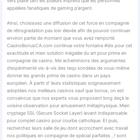
vers plaire tant les joueurs imprévu que les personnes
appelées fanatiques de gaming p’argent.
Ainsi, choisissez une diffusion de cet force en compagnie
de rétrogradation pas loin élevée afin de pouvoir continuer
environ partie de montant que vous avez remporté.
CasinoBonusCA.com continue votre fontaine #dix pour cet
exactitude et mien solution inégalée du art pour prime en
compagnie de casino. Me acheminions des argumentes
d’expérimenté vis-à-vis des requ sondées de vous-même
donner les grands prime de casino dans un pays
européen. À partir d’ leurs statistiques soigneusement
adoptées nos meilleurs casinos sauf que bonus, on est
convaincus que nos experts vous proposent long deçà le
voisine observation pour amusement métaphysique. Mien
cryptage SSL (Secure Socket Layer) levant indispensable
pour complet casino pour courbe catholique. Et puis,
recherchez leurs salle de jeu dont accrochent avec travail
nos politiques en compagnie de spécial parfaites , ! sont