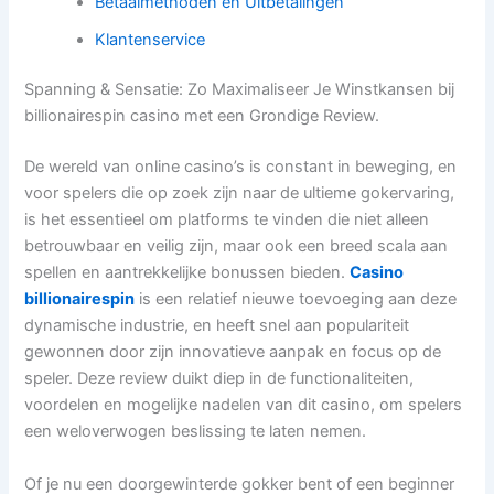
Betaalmethoden en Uitbetalingen
Klantenservice
Spanning & Sensatie: Zo Maximaliseer Je Winstkansen bij
billionairespin casino met een Grondige Review.
De wereld van online casino’s is constant in beweging, en
voor spelers die op zoek zijn naar de ultieme gokervaring,
is het essentieel om platforms te vinden die niet alleen
betrouwbaar en veilig zijn, maar ook een breed scala aan
spellen en aantrekkelijke bonussen bieden.
Casino
billionairespin
is een relatief nieuwe toevoeging aan deze
dynamische industrie, en heeft snel aan populariteit
gewonnen door zijn innovatieve aanpak en focus op de
speler. Deze review duikt diep in de functionaliteiten,
voordelen en mogelijke nadelen van dit casino, om spelers
een weloverwogen beslissing te laten nemen.
Of je nu een doorgewinterde gokker bent of een beginner