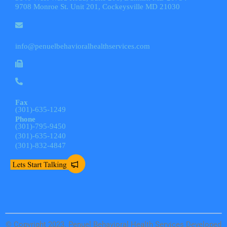
9708 Monroe St. Unit 201, Cockeysville MD 21030
info@penuelbehavioralhealthservices.com
Fax
(301)-635-1249
Phone
(301)-795-9450
(301)-635-1240
(301)-832-4847
© Copyright 2023. Penuel Behavioral Health Services Developed