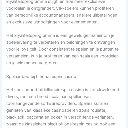
loyaliteitsprogramma stijgt, en hoe meer exclusieve
voordelen je ontgrendelt. VIP-spelers kunnen profiteren
van persoonlijke accountmanagers, snellere uitbetalingen
en exclusieve uitnodigingen voor evenementen.
Het loyaliteitsprogramma is een geweldige manier om je
speelervaring te verbeteren en beloningen te ontvangen
voor je loyaliteit. Door consistent te spelen en je punten te
verzamelen, kun je profiteren van een scala aan voordelen
en je winkansen vergroten.
Spelaanbod bij billionairespin casino
Het spelaanbod bij billionairespin casino is indrukwekkend
divers, met een breed scala aan spellen van
toonaangevende softwareproviders. Spelers kunnen
genieten van klassieke casinospellen zoals roulette,
blackjack, baccarat en poker, in verschillende varianten.
Naast de klassiekers biedt billionairespin casino ook een