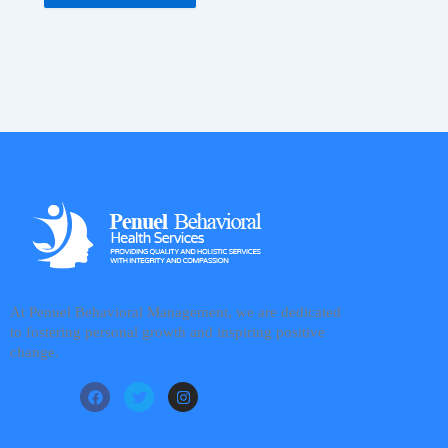
At Penuel Behavioral Management, we are dedicated
to fostering personal growth and inspiring positive
change.
F
T
I
a
w
n
c
i
s
e
t
t