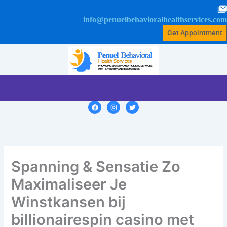
Skip
to
info@penuelbehavioralhealthservices.com
content
Get Appointment
F
I
T
a
n
w
c
s
i
e
t
t
b
a
t
o
g
e
o
r
r
k
a
m
Spanning & Sensatie Zo
Maximaliseer Je
Winstkansen bij
billionairespin casino met