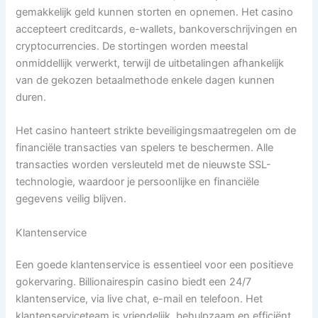
gemakkelijk geld kunnen storten en opnemen. Het casino
accepteert creditcards, e-wallets, bankoverschrijvingen en
cryptocurrencies. De stortingen worden meestal
onmiddellijk verwerkt, terwijl de uitbetalingen afhankelijk
van de gekozen betaalmethode enkele dagen kunnen
duren.
Het casino hanteert strikte beveiligingsmaatregelen om de
financiële transacties van spelers te beschermen. Alle
transacties worden versleuteld met de nieuwste SSL-
technologie, waardoor je persoonlijke en financiële
gegevens veilig blijven.
Klantenservice
Een goede klantenservice is essentieel voor een positieve
gokervaring. Billionairespin casino biedt een 24/7
klantenservice, via live chat, e-mail en telefoon. Het
klantenserviceteam is vriendelijk, behulpzaam en efficiënt,