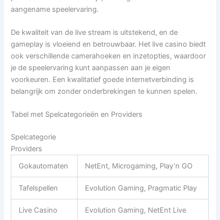
aangename speelervaring.
De kwaliteit van de live stream is uitstekend, en de
gameplay is vloeiend en betrouwbaar. Het live casino biedt
ook verschillende camerahoeken en inzetopties, waardoor
je de speelervaring kunt aanpassen aan je eigen
voorkeuren. Een kwalitatief goede internetverbinding is
belangrijk om zonder onderbrekingen te kunnen spelen.
Tabel met Spelcategorieën en Providers
Spelcategorie
Providers
Gokautomaten
NetEnt, Microgaming, Play’n GO
Tafelspellen
Evolution Gaming, Pragmatic Play
Live Casino
Evolution Gaming, NetEnt Live