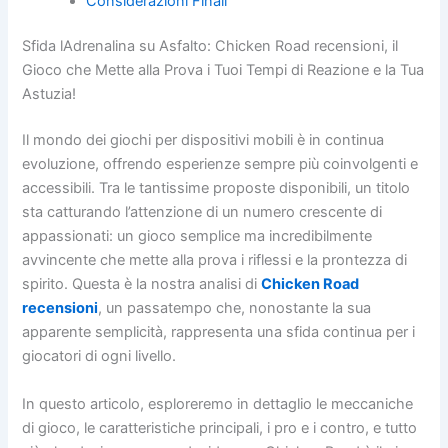
Considerazioni Finali
Sfida lAdrenalina su Asfalto: Chicken Road recensioni, il
Gioco che Mette alla Prova i Tuoi Tempi di Reazione e la Tua
Astuzia!
Il mondo dei giochi per dispositivi mobili è in continua
evoluzione, offrendo esperienze sempre più coinvolgenti e
accessibili. Tra le tantissime proposte disponibili, un titolo
sta catturando l’attenzione di un numero crescente di
appassionati: un gioco semplice ma incredibilmente
avvincente che mette alla prova i riflessi e la prontezza di
spirito. Questa è la nostra analisi di
Chicken Road
recensioni
, un passatempo che, nonostante la sua
apparente semplicità, rappresenta una sfida continua per i
giocatori di ogni livello.
In questo articolo, esploreremo in dettaglio le meccaniche
di gioco, le caratteristiche principali, i pro e i contro, e tutto