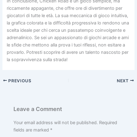
In conclusione, Chicken Road è un gioco semplice, ma
riccamente appagante, che offre ore di divertimento per
giocatori di tutte le età. La sua meccanica di gioco intuitiva,
la grafica colorata e la difficoltà progressiva lo rendono una
scelta ideale per chi cerca un passatempo coinvolgente e
adrenalinico. Se sei un appassionato di giochi arcade e ami
le sfide che mettono alla prova i tuoi riflessi, non esitare a
provarlo. Potresti scoprire di avere un talento nascosto per
la sopravvivenza sulla strada!
PREVIOUS
NEXT
Leave a Comment
Your email address will not be published.
Required
fields are marked
*