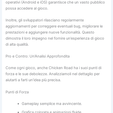
operativi (Android e iOS) garantisce che un vasto pubblico
possa accedere al gioco.
Inoltre, gli sviluppatori rilasciano regolarmente
aggiornamenti per correggere eventuali bug, migliorare le
prestazioni e aggiungere nuove funzionalità. Questo
dimostra il loro impegno nel fornire un’esperienza di gioco
di alta qualità.
Pro e Contro: Un’Analisi Approfondita
Come ogni gioco, anche Chicken Road ha i suoi punti di
forza e le sue debolezze. Analizziamoli nel dettaglio per
aiutarti a farti un’idea più precisa.
Punti di Forza
Gameplay semplice ma avvincente.
Grafica colorata e animazioni fluide.