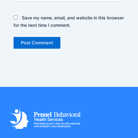
Save my name, email, and website in this browser
for the next time I comment.