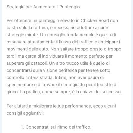
Strategie per Aumentare il Punteggio
Per ottenere un punteggio elevato in Chicken Road non
basta solo la fortuna, è necessario adottare alcune
strategie mirate. Un consiglio fondamentale è quello di
osservare attentamente il flusso del traffico e anticipare i
movimenti delle auto. Non saltare troppo presto o troppo
tardi, ma cerca di individuare il momento perfetto per
superare gli ostacoli. Un altro trucco utile è quello di
concentrarsi sulla visione periferica per tenere sotto
controllo l’intera strada. Infine, non aver paura di
sperimentare e di trovare il ritmo giusto per il tuo stile di
gioco. La pratica, come sempre, è la chiave del successo.
Per aiutarti a migliorare le tue performance, ecco alcuni
consigli aggiuntivi:
Concentrati sul ritmo del traffico.