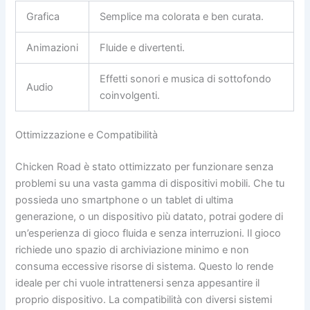
Grafica
Semplice ma colorata e ben curata.
Animazioni
Fluide e divertenti.
Effetti sonori e musica di sottofondo
Audio
coinvolgenti.
Ottimizzazione e Compatibilità
Chicken Road è stato ottimizzato per funzionare senza
problemi su una vasta gamma di dispositivi mobili. Che tu
possieda uno smartphone o un tablet di ultima
generazione, o un dispositivo più datato, potrai godere di
un’esperienza di gioco fluida e senza interruzioni. Il gioco
richiede uno spazio di archiviazione minimo e non
consuma eccessive risorse di sistema. Questo lo rende
ideale per chi vuole intrattenersi senza appesantire il
proprio dispositivo. La compatibilità con diversi sistemi