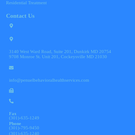
Residential Treatment
Contact Us
3140 West Ward Road, Suite 201, Dunkirk MD 20754
9708 Monroe St. Unit 201, Cockeysville MD 21030
info@penuelbehavioralhealthservices.com
Fax
(301)-635-1249
Phone
(301)-795-9450
(301)-635-1240