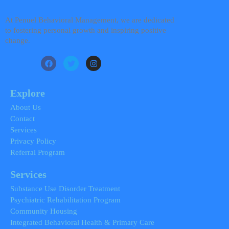
At Penuel Behavioral Management, we are dedicated
to fostering personal growth and inspiring positive
change.
F
T
I
a
w
n
c
i
s
e
t
t
b
t
a
Explore
o
e
g
o
r
r
About Us
k
a
Contact
m
Services
Privacy Policy
Referral Program
Services
Substance Use Disorder Treatment
Psychiatric Rehabilitation Program
Community Housing
Integrated Behavioral Health & Primary Care