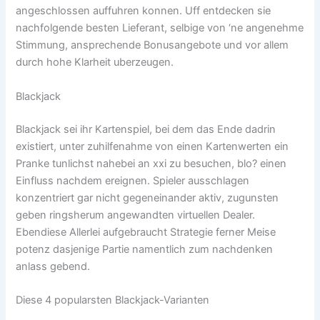
angeschlossen auffuhren konnen. Uff entdecken sie
nachfolgende besten Lieferant, selbige von ‘ne angenehme
Stimmung, ansprechende Bonusangebote und vor allem
durch hohe Klarheit uberzeugen.
Blackjack
Blackjack sei ihr Kartenspiel, bei dem das Ende dadrin
existiert, unter zuhilfenahme von einen Kartenwerten ein
Pranke tunlichst nahebei an xxi zu besuchen, blo? einen
Einfluss nachdem ereignen. Spieler ausschlagen
konzentriert gar nicht gegeneinander aktiv, zugunsten
geben ringsherum angewandten virtuellen Dealer.
Ebendiese Allerlei aufgebraucht Strategie ferner Meise
potenz dasjenige Partie namentlich zum nachdenken
anlass gebend.
Diese 4 popularsten Blackjack-Varianten