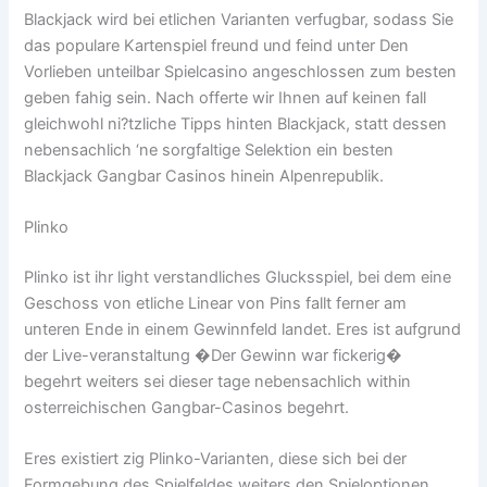
Blackjack wird bei etlichen Varianten verfugbar, sodass Sie
das populare Kartenspiel freund und feind unter Den
Vorlieben unteilbar Spielcasino angeschlossen zum besten
geben fahig sein. Nach offerte wir Ihnen auf keinen fall
gleichwohl ni?tzliche Tipps hinten Blackjack, statt dessen
nebensachlich ‘ne sorgfaltige Selektion ein besten
Blackjack Gangbar Casinos hinein Alpenrepublik.
Plinko
Plinko ist ihr light verstandliches Glucksspiel, bei dem eine
Geschoss von etliche Linear von Pins fallt ferner am
unteren Ende in einem Gewinnfeld landet. Eres ist aufgrund
der Live-veranstaltung �Der Gewinn war fickerig�
begehrt weiters sei dieser tage nebensachlich within
osterreichischen Gangbar-Casinos begehrt.
Eres existiert zig Plinko-Varianten, diese sich bei der
Formgebung des Spielfeldes weiters den Spieloptionen