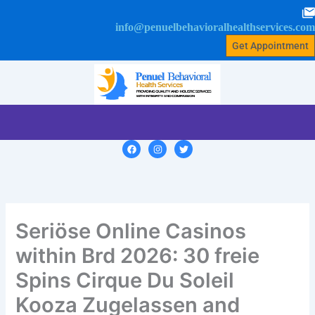
Skip
to
info@penuelbehavioralhealthservices.com
content
Get Appointment
F
I
T
a
n
w
c
s
i
e
t
t
b
a
t
o
g
e
o
r
r
k
a
m
Seriöse Online Casinos
within Brd 2026: 30 freie
Spins Cirque Du Soleil
Kooza Zugelassen and