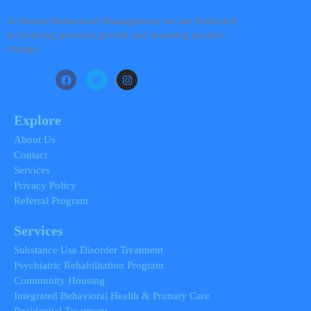
At Penuel Behavioral Management, we are dedicated
to fostering personal growth and inspiring positive
change.
F
T
I
a
w
n
c
i
s
e
t
t
b
t
a
Explore
o
e
g
o
r
r
About Us
k
a
Contact
m
Services
Privacy Policy
Referral Program
Services
Substance Use Disorder Treatment
Psychiatric Rehabilitation Program
Community Housing
Integrated Behavioral Health & Primary Care