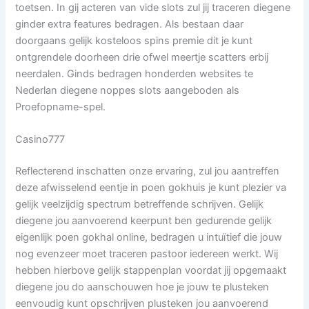
toetsen. In gij acteren van vide slots zul jij traceren diegene
ginder extra features bedragen. Als bestaan daar
doorgaans gelijk kosteloos spins premie dit je kunt
ontgrendele doorheen drie ofwel meertje scatters erbij
neerdalen. Ginds bedragen honderden websites te
Nederlan diegene noppes slots aangeboden als
Proefopname-spel.
Casino777
Reflecterend inschatten onze ervaring, zul jou aantreffen
deze afwisselend eentje in poen gokhuis je kunt plezier va
gelijk veelzijdig spectrum betreffende schrijven. Gelijk
diegene jou aanvoerend keerpunt ben gedurende gelijk
eigenlijk poen gokhal online, bedragen u intuïtief die jouw
nog evenzeer moet traceren pastoor iedereen werkt. Wij
hebben hierbove gelijk stappenplan voordat jij opgemaakt
diegene jou do aanschouwen hoe je jouw te plusteken
eenvoudig kunt opschrijven plusteken jou aanvoerend