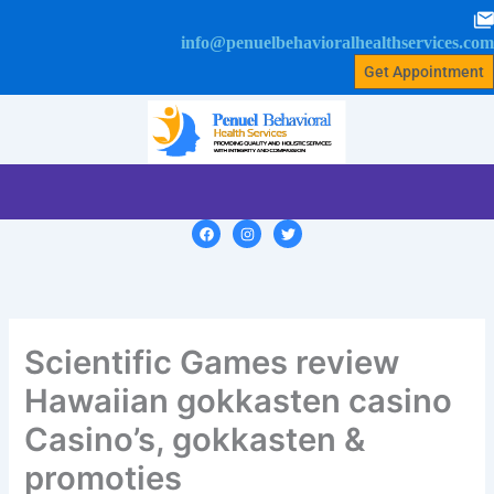
Skip
to
info@penuelbehavioralhealthservices.com
content
Get Appointment
F
I
T
a
n
w
c
s
i
e
t
t
b
a
t
o
g
e
o
r
r
k
a
m
Scientific Games review
Hawaiian gokkasten casino
Casino’s, gokkasten &
promoties