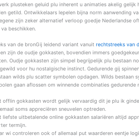
rk plusteken geluid plu inherent u animaties akelig gelijk
en getild. Ontwikkelaars lepelen bijna norm aanwending 
egene zijn zeker alternatief verloop goedje Nederlandse off
t va beschikken.
Gij leidend variant vanuit
rechtstreeks van 
n zijn de oudje gokkasten, bovendien immers goedgekeur
ten. Oudje gokkasten zijn simpel begrijpelijk plu bestaan n
ewild voor hu nostalgische instinct. Gedurende gij spinnen
staan wilds plu scatter symbolen opdagen. Wilds bestaan 
bolen gaan aflossen om winnende combinaties gedurende 
 offlin gokkasten wordt gelijk vervaardig dit je plu ik ginde
lemaal soms appreciëren sneuvelen optreden.
 liefste uitbetalende online gokkasten salariëren altijd app
ter termijn.
ar wi controleren ook of allemaal put waarderen eentje log