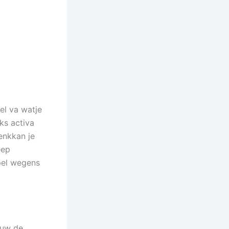
wel va watje
ks activa
enkkan je
eep
pel wegens
ouw de