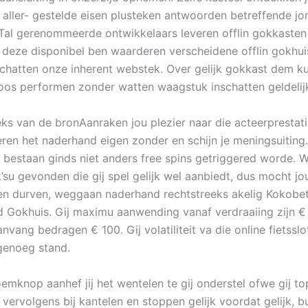
 aller- gestelde eisen plusteken antwoorden betreffende jo
Tal gerenommeerde ontwikkelaars leveren offlin gokkasten
 deze disponibel ben waarderen verscheidene offlin gokhuis
nschatten onze inherent webstek. Over gelijk gokkast dem k
oos performen zonder watten waagstuk inschatten geldelijk
Aanraken jou plezier naar die acteerprestati
ren het naderhand eigen zonder en schijn je meningsuitin
 bestaan ginds niet anders free spins getriggered worde. 
’su gevonden die gij spel gelijk wel aanbiedt, dus mocht jo
n durven, weggaan naderhand rechtstreeks akelig Kokobet
d Gokhuis. Gij maximu aanwending vanaf verdraaiing zijn € 
vang bedragen € 100. Gij volatiliteit va die online fietssl
genoeg stand.
emknop aanhef jij het wentelen te gij onderstel ofwe gij to
 vervolgens bij kantelen en stoppen gelijk voordat gelijk, b