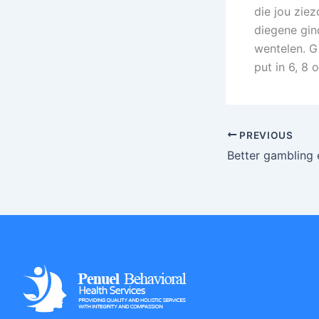
die jou zie
diegene gin
wentelen. G
put in 6, 8 
PREVIOUS