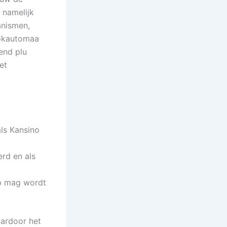
 namelijk
anismen,
gokautomaa
end plu
et
.
ls Kansino
rd en als
ap mag wordt
ardoor het