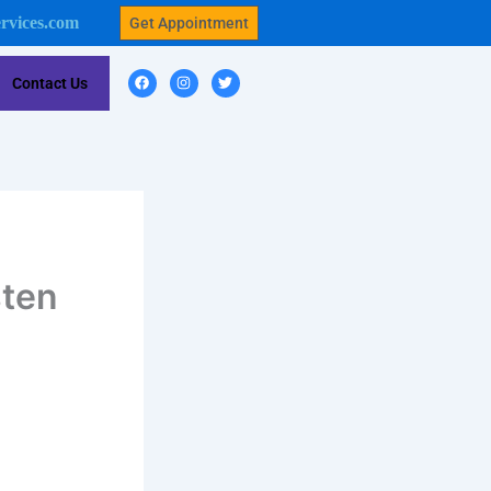
rvices.com
Get Appointment
F
I
T
Contact Us
a
n
w
c
s
i
e
t
t
b
a
t
o
g
e
o
r
r
k
a
m
sten