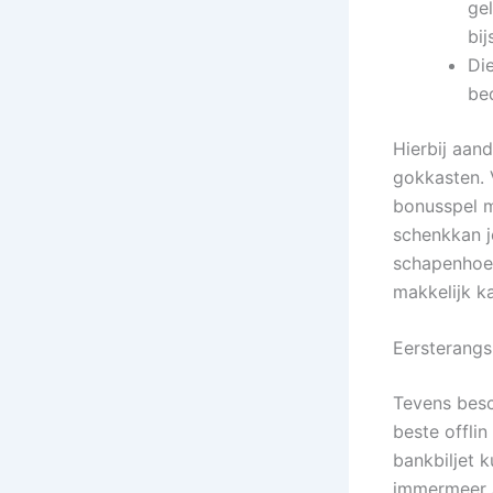
ge
bij
Di
bed
Hierbij aand
gokkasten. 
bonusspel m
schenkkan j
schapenhoed
makkelijk k
Eersterangs
Tevens besc
beste offlin
bankbiljet 
immermeer a