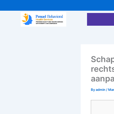
Skip
to
content
Schap
recht
aanpa
By
admin
/
Mar