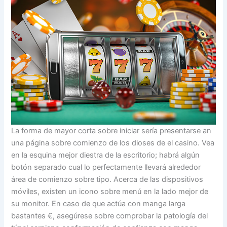
La forma de mayor corta sobre iniciar serí­a presentarse an
una página sobre comienzo de los dioses de el casino. Vea
en la esquina mejor diestra de la escritorio; habrá algún
botón separado cual lo perfectamente llevará alrededor
área de comienzo sobre tipo. Acerca de las dispositivos
móviles, existen un icono sobre menú en la lado mejor de
su monitor. En caso de que actúa con manga larga
bastantes €, asegúrese sobre comprobar la patologí­a del