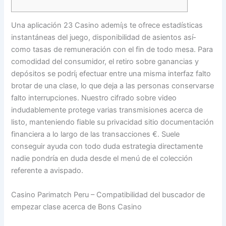
Una aplicación 23 Casino ademí¡s te ofrece estadísticas
instantáneas del juego, disponibilidad de asientos así­
como tasas de remuneración con el fin de todo mesa. Para
comodidad del consumidor, el retiro sobre ganancias y
depósitos se podrí¡ efectuar entre una misma interfaz falto
brotar de una clase, lo que deja a las personas conservarse
falto interrupciones.
Nuestro cifrado sobre video
indudablemente protege varias transmisiones acerca de
listo, manteniendo fiable su privacidad sitio documentación
financiera a lo largo de las transacciones €. Suele
conseguir ayuda con todo duda estrategia directamente
nadie pondrí­a en duda desde el menú de el colección
referente a avispado.
Casino Parimatch Peru – Compatibilidad del buscador de
empezar clase acerca de Bons Casino