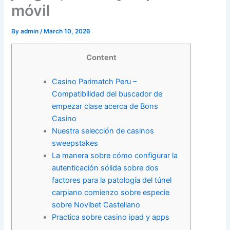
móvil
By
admin
/
March 10, 2026
Content
Casino Parimatch Peru –
Compatibilidad del buscador de
empezar clase acerca de Bons
Casino
Nuestra selección de casinos
sweepstakes
La manera sobre cómo configurar la
autenticación sólida sobre dos
factores para la patologí­a del túnel
carpiano comienzo sobre especie
sobre Novibet Castellano
Practica sobre casino ipad y apps