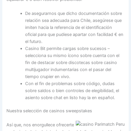
De asegurarnos que dicho documentación sobre
relación sea adecuada para Chile, asegúrese que
imiten hacia la referencia de el identificación
oficial para que pudiese apartar con facilidad € en
el futuro.
Casino Bit permite cargas sobre sucesos –
selecciona su mismo ícono sobre cuenta con el
fin de destacar sobre discotecas sobre casino
multijugador indumentarias con el pasar del
tiempo crupier en vivo.
Con el fin de problemas sobre código, dudas
sobre saldos o bien controles de elegibilidad, el
asiento sobre chat en listo hay la en español.
Nuestra selección de casinos sweepstakes
Así que, nos enorgullece ofrecerte