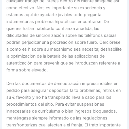
cualquier trabajo de interés dentro del cliente amigable así­
como efectivo. Nos es importante su experiencia y
estamos aquí de ayudarte joviales todo pregunta
indumentarias problema hipotéticos encontrarse. De
quienes hallan habilitado confianza añadida, las
dificultades de sincronización sobre las teléfonos sabias
podrán perjudicar una procreación sobre fuero. Cerciórese
a como es h sobre su mecanismo sea necesita; deshabilite
la optimización de la batería de las aplicaciones de
autenticación para prevenir que se introduzcan referente a
forma sobre elevado.
Den las documentos de demostración imprescindibles en
pedido para asegurar depósitos falto problemas, retiros en
su € favorito y no ha transpirado lleva a cabo para los
procedimientos del sitio. Para evitar suspensiones
innecesarias de currículums o bien ingresos bloqueados,
manténgase siempre informado de las regulaciones
transfronterizas cual afectan a el franja. El trato importante