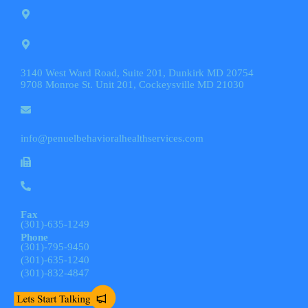
3140 West Ward Road, Suite 201, Dunkirk MD 20754
9708 Monroe St. Unit 201, Cockeysville MD 21030
info@penuelbehavioralhealthservices.com
Fax
(301)-635-1249
Phone
(301)-795-9450
(301)-635-1240
(301)-832-4847