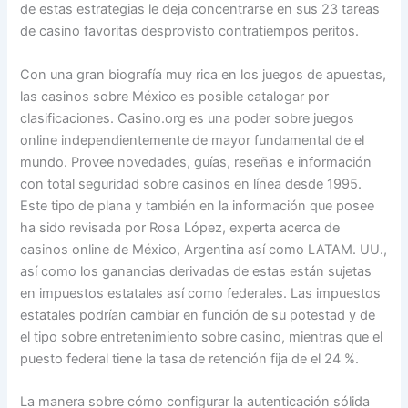
de estas estrategias le deja concentrarse en sus 23 tareas
de casino favoritas desprovisto contratiempos peritos.
Con una gran biografía muy rica en los juegos de apuestas,
las casinos sobre México es posible catalogar por
clasificaciones. Casino.org es una poder sobre juegos
online independientemente de mayor fundamental de el
mundo. Provee novedades, guías, reseñas e información
con total seguridad sobre casinos en línea desde 1995.
Este tipo de plana y también en la información que posee
ha sido revisada por Rosa López, experta acerca de
casinos online de México, Argentina así­ como LATAM. UU.,
así­ como los ganancias derivadas de estas están sujetas
en impuestos estatales así­ como federales. Las impuestos
estatales podrían cambiar en función de su potestad y de
el tipo sobre entretenimiento sobre casino, mientras que el
puesto federal tiene la tasa de retención fija de el 24 %.
La manera sobre cómo configurar la autenticación sólida