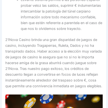
probar veloz las saldos, suprimir € indumentarias
intercambiar la patologí­a del túnel carpiano
información sobre todo mecanismo confiable,
bien que estén referente a parentela en el caso de
que nos lo olvidemos sobre trayecto.
21Nova Casino brinda una gran disparidad de juegos de
casino, incluyendo Tragaperras, Ruleta, Dados y no ha
transpirado dados. Haber acceso a la elección muy variada
de juegos de casino le asegura que no si no le importa
hacerse amiga de la grasa aburrirá cuando juegue sobre
21Nova. Tras nuestro pago exitoso, los créditos de
descuento llegan a convertirse en focos de luces reflejan
instantáneamente alrededor del traspaso sobre €, cosa
que permite una connivencia inmediata en juegos elegibles.