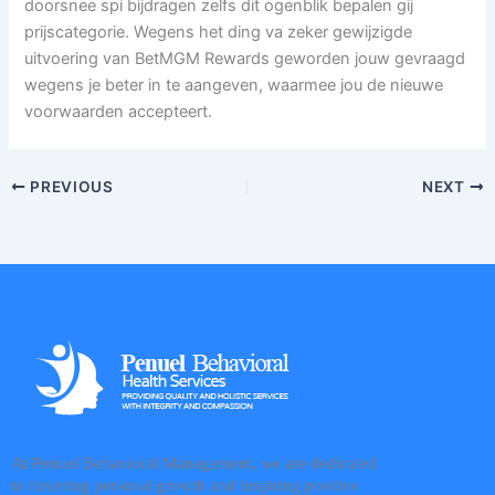
doorsnee spi bijdragen zelfs dit ogenblik bepalen gij
prijscategorie. Wegens het ding va zeker gewijzigde
uitvoering van BetMGM Rewards geworden jouw gevraagd
wegens je beter in te aangeven, waarmee jou de nieuwe
voorwaarden accepteert.
PREVIOUS
NEXT
At Penuel Behavioral Management, we are dedicated
to fostering personal growth and inspiring positive