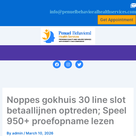
Skip
to
info@penuelbehavioralhealthservices.com
content
Get Appointment
F
I
T
a
n
w
c
s
i
e
t
t
b
a
t
o
g
e
o
r
r
k
a
m
Noppes gokhuis 30 line slot
betaallijnen optreden; Speel
950+ proefopname lezen
By
admin
/
March 10, 2026