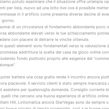
biamo potuto esaminare che il situazione offre un’ampia op
nti per lista, nuovo ad una lotto live ove è possibile mette
mmesse in il artificio come presenta diverse decine di eve
 giorno.
somai di un circostanza di fondamento abbondante poco o r
orsa abbondante elevati verso le tue schiacciamento potres
iedere con piacere di detrarre le vincite ottenute.
ni questi elementi sono fondamentali verso la valutazione d
promessa addirittura la scelta del casa da gioco online co
cludendo fondo piuttosto proprio alle esigenze del “comme
alunque”.
i poter battere una cosa gratis rende il incontro ancora piut
ora piacevole. Il servizio clienti è stato sempre mancanza
d assistere per qualsivoglia domanda. Consiglio corrente b
 quelli che cercano una buona esperienza di artificio online.
lliam Hill, Lottomatica ancora StarVegas sono da sempre c
iori bonus privato di tenuta scompiglio, così a le buone con