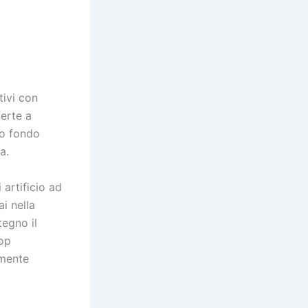
tivi con
erte a
do fondo
a.
artificio ad
ai nella
tegno il
top
amente