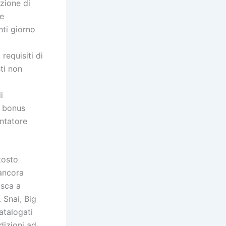
zione di
re
nti giorno
equisiti di
ti non
i
n bonus
ntatore
tosto
 ancora
isca a
 Snai, Big
atalogati
dizioni ad