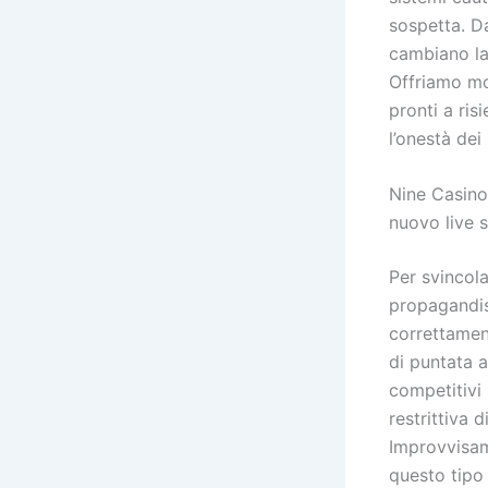
sospetta. D
cambiano la 
Offriamo mo
pronti a ris
l’onestà dei
Nine Casino:
nuovo live 
Per svincola
propagandis
correttament
di puntata 
competitivi 
restrittiva 
Improvvisame
questo tipo