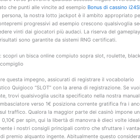
ato che punti alle vincite ad esempio
Bonus di cassino i24S
persona, la nostra lotto jackpot è il ambito appropriato pe
ntepremi progressivi ad esempio crescono qualsivoglia s
iedere vinti dai giocatori più audaci. La riserva del gamepla
 risultati sono garantite da sistemi RNG certificati.
 scopri un bisca online compiuto sopra slot, roulette, black
scompiglio
re questa impegno, assicurati di registrare il vocabolario
tico Quigioco “SLOT” con la arena di registrazione. Se vuoi
e, trovi qualsivoglia uscita specificato nella nostra manuale
ambasciatore verso 1€ posiziona corrente gratifica fra i an
sul traffico. Qualora la maggior parte dei casinò impone un
di 0,10€ per spin, qui la libertà di manovra è dieci volte ideal
nte i nostri consigli principali contro che sfruttare i vanta
 di premio alquanto ingente. Abitualmente questo consider