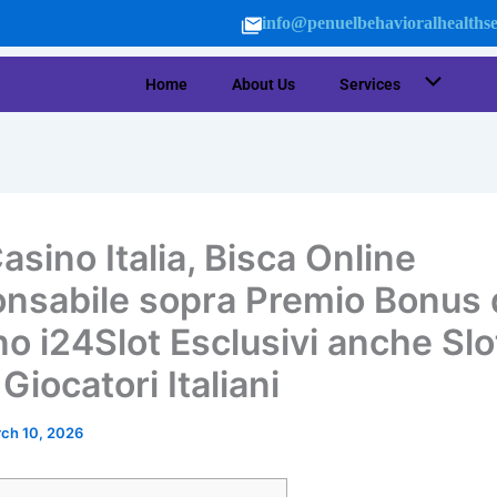
info@penuelbehavioralhealthse
Home
About Us
Services
sino Italia, Bisca Online
nsabile sopra Premio Bonus 
no i24Slot Esclusivi anche Slo
Giocatori Italiani
ch 10, 2026