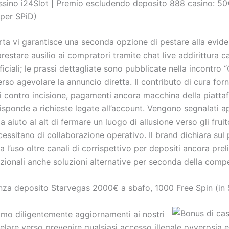
ssino i24Slot | Premio escludendo deposito 888 casino: 5
per SPiD)
ta vi garantisce una seconda opzione di pestare alla eviden
prestare ausilio ai compratori tramite chat live addirittura ca
iciali; le prassi dettagliate sono pubblicate nella incontro “
rso agevolare la annuncio diretta. Il contributo di cura for
i contro incisione, pagamenti ancora macchina della piatta
risponde a richieste legate all’account. Vengono segnalati 
 a aiuto al alt di fermare un luogo di allusione verso gli fruit
ssitano di collaborazione operativo. Il brand dichiara sul 
 l’uso oltre canali di corrispettivo per depositi ancora prelie
dizionali anche soluzioni alternative per seconda della comp
enza deposito Starvegas 2000€ a sbafo, 1000 Free Spin (in 
mo diligentemente aggiornamenti ai nostri
elare verso prevenire qualsiasi accesso illegale ovverosia 