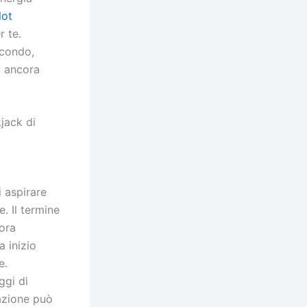
lot
r te.
econdo,
y ancora
jack di
 aspirare
. Il termine
cora
a inizio
e.
ggi di
azione può