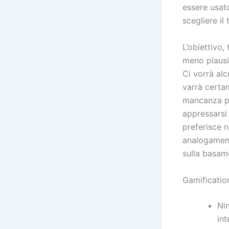
essere usat
scegliere il
L’obiettivo,
meno plausi
Ci vorrà al
varrà certa
mancanza pe
appressarsi 
preferisce 
analogamente
sulla basam
Gamificatio
Ni
int