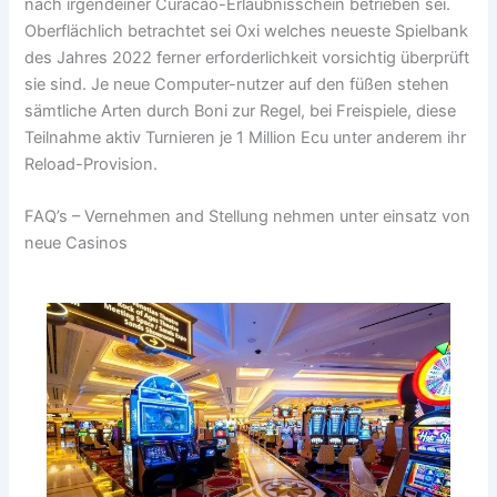
nach irgendeiner Curacao-Erlaubnisschein betrieben sei.
Oberflächlich betrachtet sei Oxi welches neueste Spielbank
des Jahres 2022 ferner erforderlichkeit vorsichtig überprüft
sie sind. Je neue Computer-nutzer auf den füßen stehen
sämtliche Arten durch Boni zur Regel, bei Freispiele, diese
Teilnahme aktiv Turnieren je 1 Million Ecu unter anderem ihr
Reload-Provision.
FAQ’s – Vernehmen and Stellung nehmen unter einsatz von
neue Casinos