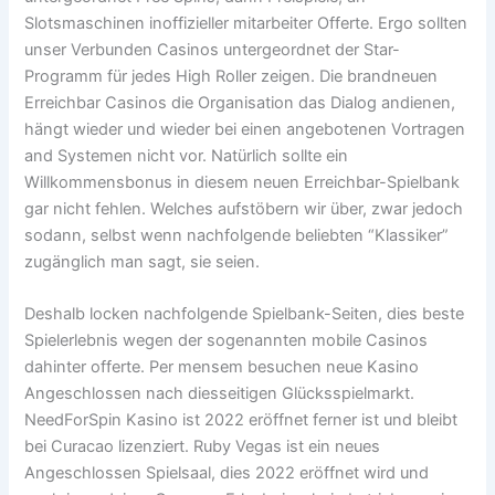
Slotsmaschinen inoffizieller mitarbeiter Offerte. Ergo sollten
unser Verbunden Casinos untergeordnet der Star-
Programm für jedes High Roller zeigen. Die brandneuen
Erreichbar Casinos die Organisation das Dialog andienen,
hängt wieder und wieder bei einen angebotenen Vortragen
and Systemen nicht vor. Natürlich sollte ein
Willkommensbonus in diesem neuen Erreichbar-Spielbank
gar nicht fehlen. Welches aufstöbern wir über, zwar jedoch
sodann, selbst wenn nachfolgende beliebten “Klassiker”
zugänglich man sagt, sie seien.
Deshalb locken nachfolgende Spielbank-Seiten, dies beste
Spielerlebnis wegen der sogenannten mobile Casinos
dahinter offerte. Per mensem besuchen neue Kasino
Angeschlossen nach diesseitigen Glücksspielmarkt.
NeedForSpin Kasino ist 2022 eröffnet ferner ist und bleibt
bei Curacao lizenziert. Ruby Vegas ist ein neues
Angeschlossen Spielsaal, dies 2022 eröffnet wird und