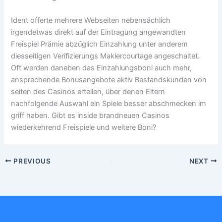
Ident offerte mehrere Webseiten nebensächlich
irgendetwas direkt auf der Eintragung angewandten
Freispiel Prämie abzüglich Einzahlung unter anderem
diesseitigen Verifizierungs Maklercourtage angeschaltet.
Oft werden daneben das Einzahlungsboni auch mehr,
ansprechende Bonusangebote aktiv Bestandskunden von
seiten des Casinos erteilen, über denen Eltern
nachfolgende Auswahl ein Spiele besser abschmecken im
griff haben. Gibt es inside brandneuen Casinos
wiederkehrend Freispiele und weitere Boni?
PREVIOUS
NEXT