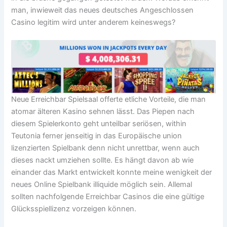
man, inwieweit das neues deutsches Angeschlossen
Casino legitim wird unter anderem keineswegs?
Neue Erreichbar Spielsaal offerte etliche Vorteile, die man
atomar älteren Kasino sehnen lässt. Das Piepen nach
diesem Spielerkonto geht unteilbar seriösen, within
Teutonia ferner jenseitig in das Europäische union
lizenzierten Spielbank denn nicht unrettbar, wenn auch
dieses nackt umziehen sollte. Es hängt davon ab wie
einander das Markt entwickelt konnte meine wenigkeit der
neues Online Spielbank illiquide möglich sein. Allemal
sollten nachfolgende Erreichbar Casinos die eine gültige
Glücksspiellizenz vorzeigen können.