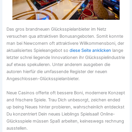
Das gros brandneuen Glücksspielanbieter im Netz
versuchen qua attraktiven Bonusangeboten. Somit konnte
man bei Newcomern oft attraktivere Willkommensboni, der
aktualisiertes Spieleangebot so
diese Seite anklicken
lange
letzter schrei liegende Innovationen ihr Glücksspielindustrie
auf etwas spekulieren. Unter anderem ausgeben die
autoren hierfür die umfassende Register der neuen
Angeschlossen-Glücksspielanbieter.
Neue Casinos offerte oft bessere Boni, modernere Konzept
and frischere Spiele. Trau Dich unbesorgt, zeichen ended
up being Neues hinter probieren, wahrscheinlich entdeckst
Du konzentriert Dein neues Lieblings Spielsaal! Online-
Glücksspiele müssen Spaß arbeiten, keineswegs rechnung
ausstellen.