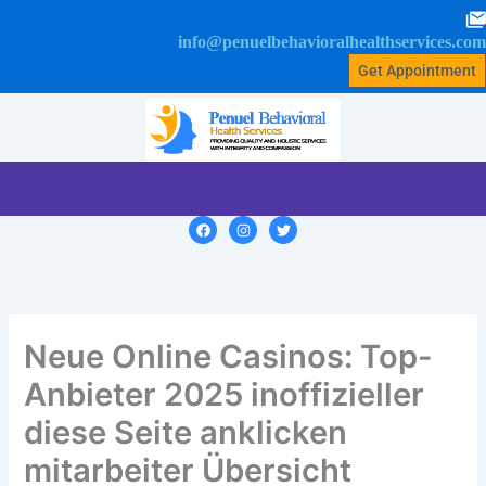
Skip
to
info@penuelbehavioralhealthservices.com
content
Get Appointment
F
I
T
a
n
w
c
s
i
e
t
t
b
a
t
o
g
e
o
r
r
k
a
m
Neue Online Casinos: Top-
Anbieter 2025 inoffizieller
diese Seite anklicken
mitarbeiter Übersicht