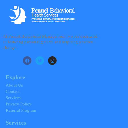
At Penuel Behavioral Management, we are dedicated
to fostering personal growth and inspiring positive
change.
F
T
I
a
w
n
c
i
s
e
t
t
b
t
a
Explore
o
e
g
o
r
r
About Us
k
a
Contact
m
Services
Privacy Policy
Referral Program
Services