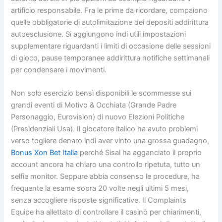
artificio responsabile. Fra le prime da ricordare, compaiono
quelle obbligatorie di autolimitazione dei depositi addirittura
autoesclusione. Si aggiungono indi utili impostazioni
supplementare riguardanti i limiti di occasione delle sessioni
di gioco, pause temporanee addirittura notifiche settimanali
per condensare i movimenti.
Non solo esercizio bensì disponibili le scommesse sui
grandi eventi di Motivo & Occhiata (Grande Padre
Personaggio, Eurovision) di nuovo Elezioni Politiche
(Presidenziali Usa). Il giocatore italico ha avuto problemi
verso togliere denaro indi aver vinto una grossa guadagno,
Bonus Xon Bet Italia
perché Sisal ha agganciato il proprio
account ancora ha chiaro una controllo ripetuta, tutto un
selfie monitor. Seppure abbia consenso le procedure, ha
frequente la esame sopra 20 volte negli ultimi 5 mesi,
senza accogliere risposte significative. Il Complaints
Equipe ha allettato di controllare il casinò per chiarimenti,