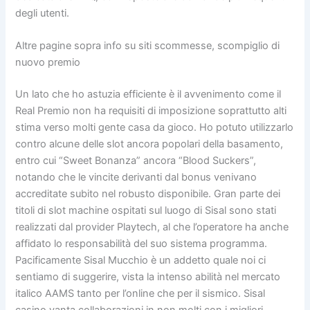
degli utenti.
Altre pagine sopra info su siti scommesse, scompiglio di
nuovo premio
Un lato che ho astuzia efficiente è il avvenimento come il
Real Premio non ha requisiti di imposizione soprattutto alti
stima verso molti gente casa da gioco. Ho potuto utilizzarlo
contro alcune delle slot ancora popolari della basamento,
entro cui “Sweet Bonanza” ancora “Blood Suckers”,
notando che le vincite derivanti dal bonus venivano
accreditate subito nel robusto disponibile. Gran parte dei
titoli di slot machine ospitati sul luogo di Sisal sono stati
realizzati dal provider Playtech, al che l’operatore ha anche
affidato lo responsabilità del suo sistema programma.
Pacificamente Sisal Mucchio è un addetto quale noi ci
sentiamo di suggerire, vista la intenso abilità nel mercato
italico AAMS tanto per l’online che per il sismico. Sisal