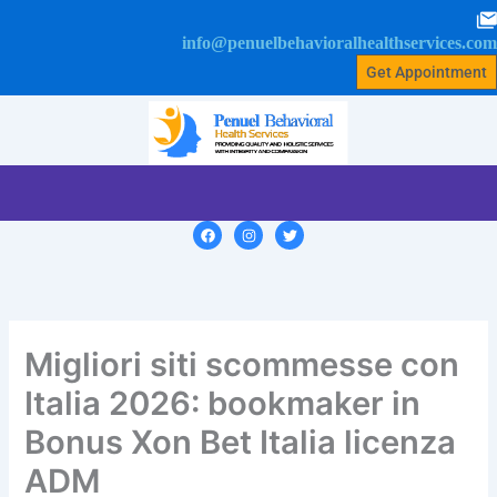
Skip
to
info@penuelbehavioralhealthservices.com
content
Get Appointment
F
I
T
a
n
w
c
s
i
e
t
t
b
a
t
o
g
e
o
r
r
k
a
m
Migliori siti scommesse con
Italia 2026: bookmaker in
Bonus Xon Bet Italia licenza
ADM