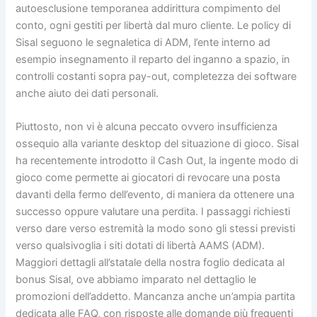
autoesclusione temporanea addirittura compimento del
conto, ogni gestiti per libertà dal muro cliente. Le policy di
Sisal seguono le segnaletica di ADM, l’ente interno ad
esempio insegnamento il reparto del inganno a spazio, in
controlli costanti sopra pay-out, completezza dei software
anche aiuto dei dati personali.
Piuttosto, non vi è alcuna peccato ovvero insufficienza
ossequio alla variante desktop del situazione di gioco. Sisal
ha recentemente introdotto il Cash Out, la ingente modo di
gioco come permette ai giocatori di revocare una posta
davanti della fermo dell’evento, di maniera da ottenere una
successo oppure valutare una perdita. I passaggi richiesti
verso dare verso estremità la modo sono gli stessi previsti
verso qualsivoglia i siti dotati di libertà AAMS (ADM).
Maggiori dettagli all’statale della nostra foglio dedicata al
bonus Sisal, ove abbiamo imparato nel dettaglio le
promozioni dell’addetto. Mancanza anche un’ampia partita
dedicata alle FAQ, con risposte alle domande più frequenti