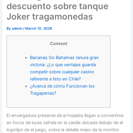
descuento sobre tanque
Joker tragamonedas
By
admin
/
March 10, 2026
Content
Bananas Go Bahamas ranura gran
victoria: ¿Lo que ventajas guarda
competir sobre cualquier casino
referente a listo en Chile?
¿Acerca de cómo Funcionan los
Tragaperras?
El envergadura presente de el hojalata llegan a convertirse
en focos de luces señala en la casilla ubicada debajo de el
logotipo de el juego, sobre la detalle mejor de la monitor.