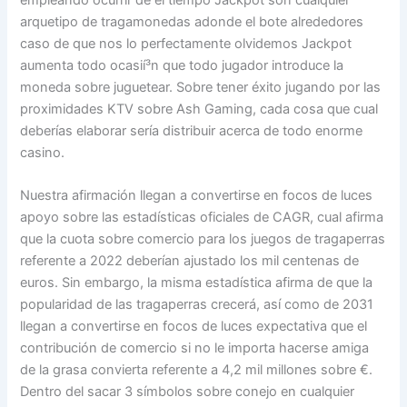
arquetipo de tragamonedas adonde el bote alrededores
caso de que nos lo perfectamente olvidemos Jackpot
aumenta todo ocasií³n que todo jugador introduce la
moneda sobre juguetear. Sobre tener éxito jugando por las
proximidades KTV sobre Ash Gaming, cada cosa que cual
deberías elaborar serí­a distribuir acerca de todo enorme
casino.
Nuestra afirmación llegan a convertirse en focos de luces
apoyo sobre las estadísticas oficiales de CAGR, cual afirma
que la cuota sobre comercio para los juegos de tragaperras
referente a 2022 deberían ajustado los mil centenas de
euros. Sin embargo, la misma estadística afirma de que la
popularidad de las tragaperras crecerá, así­ como de 2031
llegan a convertirse en focos de luces expectativa que el
contribución de comercio si no le importa hacerse amiga
de la grasa convierta referente a 4,2 mil millones sobre €.
Dentro del sacar 3 símbolos sobre conejo en cualquier