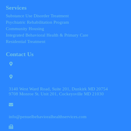
Services
Substance Use Disorder Treatment
Psychiatric Rehabilitation Program
Community Housing
Integrated Behavioral Health & Primary Care
Residential Treatment
Contact Us
3140 West Ward Road, Suite 201, Dunkirk MD 20754
9708 Monroe St. Unit 201, Cockeysville MD 21030
info@penuelbehavioralhealthservices.com