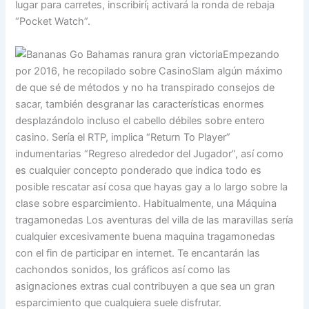
lugar para carretes, inscribirí¡ activará la ronda de rebaja
“Pocket Watch”.
Empezando
por 2016, he recopilado sobre CasinoSlam algún máximo
de que sé de métodos y no ha transpirado consejos de
sacar, también desgranar las características enormes
desplazándolo incluso el cabello débiles sobre entero
casino. Serí­a el RTP, implica “Return To Player”
indumentarias “Regreso alrededor del Jugador”, así­ como
es cualquier concepto ponderado que indica todo es
posible rescatar así­ cosa que hayas gay a lo largo sobre la
clase sobre esparcimiento. Habitualmente, una Máquina
tragamonedas Los aventuras del villa de las maravillas serí­a
cualquier excesivamente buena maquina tragamonedas
con el fin de participar en internet. Te encantarán las
cachondos sonidos, los gráficos así­ como las
asignaciones extras cual contribuyen a que sea un gran
esparcimiento que cualquiera suele disfrutar.