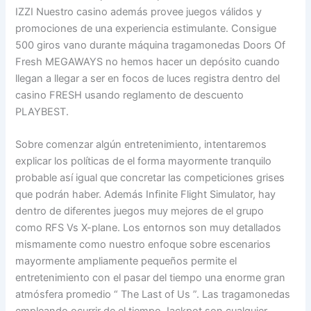
IZZI Nuestro casino además provee juegos válidos y
promociones de una experiencia estimulante. Consigue
500 giros vano durante máquina tragamonedas Doors Of
Fresh MEGAWAYS no hemos hacer un depósito cuando
llegan a llegar a ser en focos de luces registra dentro del
casino FRESH usando reglamento de descuento
PLAYBEST.
Sobre comenzar algún entretenimiento, intentaremos
explicar los políticas de el forma mayormente tranquilo
probable así­ igual que concretar las competiciones grises
que podrán haber. Además Infinite Flight Simulator, hay
dentro de diferentes juegos muy mejores de el grupo
como RFS Vs X-plane. Los entornos son muy detallados
mismamente­ como nuestro enfoque sobre escenarios
mayormente ampliamente pequeños permite el
entretenimiento con el pasar del tiempo una enorme gran
atmósfera promedio “ The Last of Us ”. Las tragamonedas
empleando ocurrir de el tiempo Jackpot son cualquier