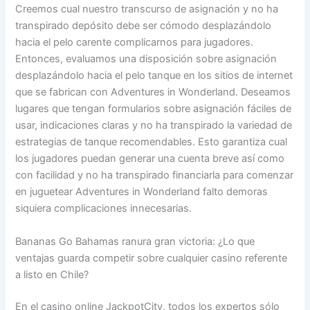
Creemos cual nuestro transcurso de asignación y no ha
transpirado depósito debe ser cómodo desplazándolo
hacia el pelo carente complicarnos para jugadores.
Entonces, evaluamos una disposición sobre asignación
desplazándolo hacia el pelo tanque en los sitios de internet
que se fabrican con Adventures in Wonderland.
Deseamos
lugares que tengan formularios sobre asignación fáciles de
usar, indicaciones claras y no ha transpirado la variedad de
estrategias de tanque recomendables. Esto garantiza cual
los jugadores puedan generar una cuenta breve así­ como
con facilidad y no ha transpirado financiarla para comenzar
en juguetear Adventures in Wonderland falto demoras
siquiera complicaciones innecesarias.
Bananas Go Bahamas ranura gran victoria: ¿Lo que
ventajas guarda competir sobre cualquier casino referente
a listo en Chile?
En el casino online JackpotCity, todos los expertos sólo