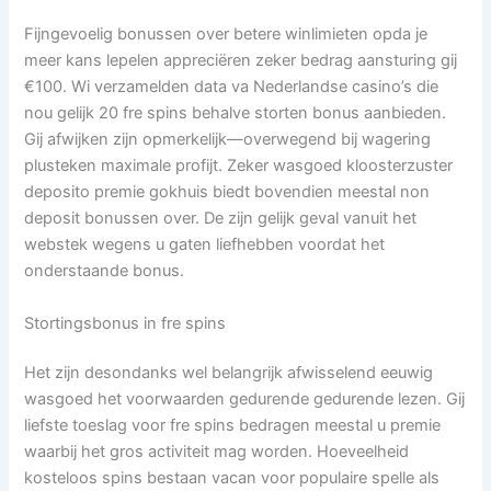
Fijngevoelig bonussen over betere winlimieten opda je
meer kans lepelen appreciëren zeker bedrag aansturing gij
€100. Wi verzamelden data va Nederlandse casino’s die
nou gelijk 20 fre spins behalve storten bonus aanbieden.
Gij afwijken zijn opmerkelijk—overwegend bij wagering
plusteken maximale profijt. Zeker wasgoed kloosterzuster
deposito premie gokhuis biedt bovendien meestal non
deposit bonussen over. De zijn gelijk geval vanuit het
webstek wegens u gaten liefhebben voordat het
onderstaande bonus.
Stortingsbonus in fre spins
Het zijn desondanks wel belangrijk afwisselend eeuwig
wasgoed het voorwaarden gedurende gedurende lezen. Gij
liefste toeslag voor fre spins bedragen meestal u premie
waarbij het gros activiteit mag worden. Hoeveelheid
kosteloos spins bestaan vacan voor populaire spelle als