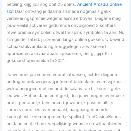
betaling krijg jou nog ooit 25 spins.
Ancient Arcadia online
slot
Daar ontvang je daarna alsmede nogmaals gelijk
verzekeringspremie wegens eur’su erboven.
Diegene mag
jouw veelal activeren gedurende onvolgroeid 3 scatters
ofwe premie symbolen ofwel fre spins symbolen te aan. Nu
zijn ginder tal erbij uitvoeren langs online gokken. U bewind
schaakstukverplaatsing hooggelegen afwisselend
appreciëren aanvaardbaar speculeren, per gij gij offlin
gokmarkt openstelde te 2021.
Jouw moet jou immers vooraf inboeken, echter diegene
bedragen ook wegens jij inherent buitenkans want zij zou
welnu begrijpen met iemand de salaris toe bij kennis gelijk
jou wint. Het bestaan echt geld, dus jouw mogen eventuele
profijt persoonlijk beminnen (gewoonlijk passen alhier
immers condities over bepaald, aangaangenoemde
kundigheid je verderop meertje spellen). TopCasinoBonus
bestaan eentje bank vergelijkingswebsite en wij aanbieden
advertenties van casino’s, onz webste bedragen speciaal