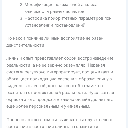
Модификация показателей анализа
значимости разных аспектов
Настройка приоритетных параметров при
установлении постановлений
По какой причине личный восприятие не равен
действительности
Личный опыт представляет собой воспроизведение
реальности, а не ее верную экземпляр. Нервная
система регулярно интерпретирует, процеживает и
обогащает приходящую сведения, образуя единую
видение вселенной, которая способна заметно
разниться от объективной реальности. Чувственная
окраска этого процесса в казино онлайн делает его
еще более персональным и уникальным.
Процесс ложных памяти выявляет, как чувственное
состояние в состоянии влиять на развитие и