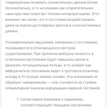
тенденциозны понимать сомнительную данные более
положительно, в то мгновение как отвратительное
самочувствие помогает плохим интерпретациям. Этот
влияние так силен, что в состоянии воздействовать
даже на анализ достоверных фактов и количественных
данных.
Познавательные нарушения, связанные с состоянием,
показываются в отличающихся секторах
существования. При принятии выборов личность в
угнетенном настроении будет завышать риски и
занижать потенциальные пользы, в то момент как
эйфорическое положение ведет к противоположному
исходу в 10 лучших казино онлайн. Эти искажения не
образуют намеренными — они случаются на ступени
элементарной анализа информации нервной системой.
Селективное внимание к сведениям,
соответствующей текущему настроению