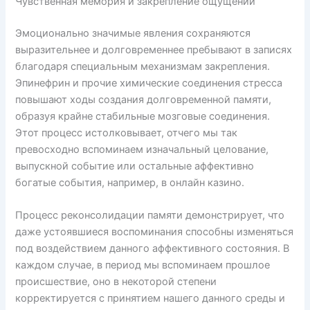
Чувственная мемория и закрепление ощущений
Эмоционально значимые явления сохраняются
выразительнее и долговременнее пребывают в записях
благодаря специальным механизмам закрепления.
Эпинефрин и прочие химические соединения стресса
повышают ходы создания долговременной памяти,
образуя крайне стабильные мозговые соединения.
Этот процесс истолковывает, отчего мы так
превосходно вспоминаем изначальный целование,
выпускной событие или остальные аффективно
богатые события, например, в онлайн казино.
Процесс реконсолидации памяти демонстрирует, что
даже устоявшиеся воспоминания способны изменяться
под воздействием данного аффективного состояния. В
каждом случае, в период мы вспоминаем прошлое
происшествие, оно в некоторой степени
корректируется с принятием нашего данного среды и