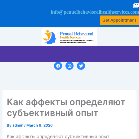
Skip
to
info@penuelbehavioralhealthservices.com
content
Get Appointment
F
I
T
a
n
w
c
s
i
e
t
t
b
a
t
o
g
e
o
r
r
k
a
m
Как аффекты определяют
субъективный опыт
By
admin
/
March 6, 2026
Как аффекты определяют субъективный опыт