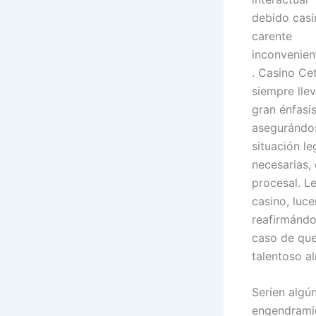
debido casi
carente
inconvenien
. Casino Ce
siempre lle
gran énfasis
asegurándos
situación le
necesarias,
procesal. L
casino, luc
reafirmándol
caso de que
talentoso a
Serí­en alg
engendramie