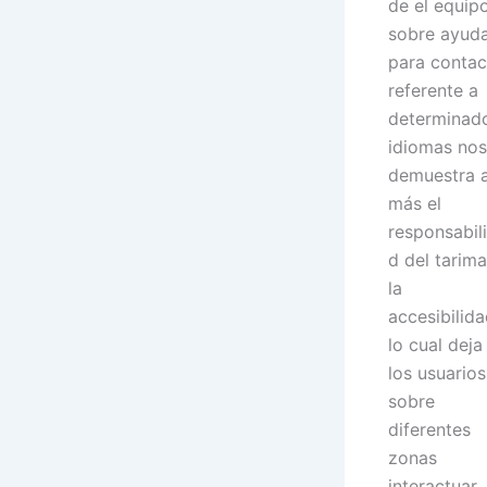
de el equip
sobre ayud
para contac
referente a
determinad
idiomas nos
demuestra 
más el
responsabil
d del tarima
la
accesibilida
lo cual deja
los usuarios
sobre
diferentes
zonas
interactuar