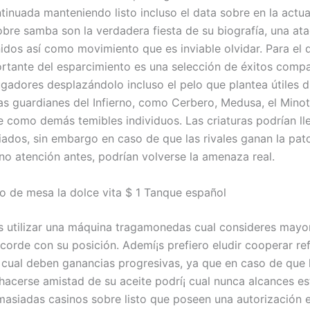
tinuada manteniendo listo incluso el data sobre en la actua
sobre samba son la verdadera fiesta de su biografía, una at
idos así­ como movimiento que es inviable olvidar. Para el d
ortante del esparcimiento es una selección de éxitos compa
ugadores desplazándolo incluso el pelo que plantea útiles d
as guardianes del Infierno, como Cerbero, Medusa, el Mino
 como demás temibles individuos. Las criaturas podrían lle
iados, sin embargo en caso de que las rivales ganan la pato
ano atención antes, podrían volverse la amenaza real.
go de mesa la dolce vita $ 1 Tanque español
s utilizar una máquina tragamonedas cual consideres may
acorde con su posición. Ademí¡s prefiero eludir cooperar re
 cual deben ganancias progresivas, ya que en caso de que 
hacerse amistad de su aceite podrí¡ cual nunca alcances e
masiadas casinos sobre listo que poseen una autorización 