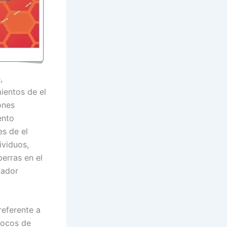
,
ientos de el
ones
ento
es de el
ividuos,
perras en el
mador
referente a
focos de