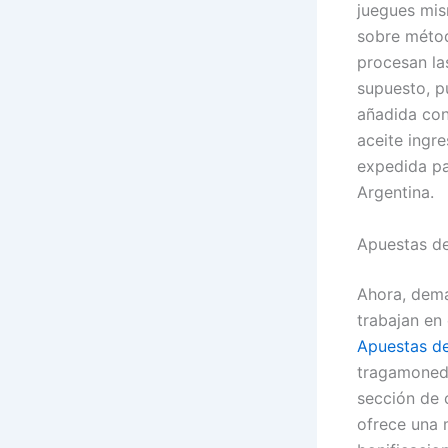
juegues mis
sobre métod
procesan la
supuesto, p
añadida con
aceite ingr
expedida p
Argentina.
Apuestas de
Ahora, dema
trabajan en
Apuestas de
tragamoneda
sección de 
ofrece una 