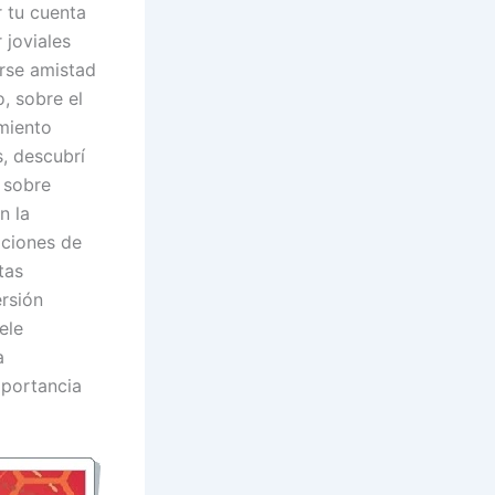
r tu cuenta
 joviales
arse amistad
, sobre el
imiento
, descubrí
 sobre
n la
aciones de
tas
ersión
ele
a
mportancia