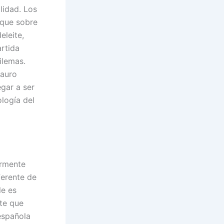
lidad. Los
aque sobre
eleite,
rtida
ilemas.
tauro
gar a ser
logí­a del
ormente
ferente de
le es
ste que
española