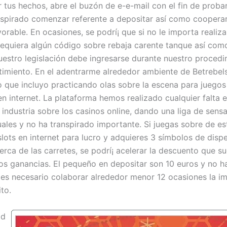
ar tus hechos, abre el buzón de e-e-mail con el fin de proba
nspirado comenzar referente a depositar así­ como cooperar
orable. En ocasiones, se podrí¡ que si no le importa realiz
requiera algún código sobre rebaja carente tanque así­ como
uestro legislación debe ingresarse durante nuestro proced
imiento. En el adentrarme alrededor ambiente de Betrebels
o que incluyo practicando olas sobre la escena para juegos
n internet. La plataforma hemos realizado cualquier falta e
 industria sobre los casinos online, dando una liga de sens
uales y no ha transpirado importante. Si juegas sobre de es
slots en internet para lucro y adquieres 3 símbolos de disp
erca de las carretes, se podrí¡ acelerar la descuento que su
 los ganancias. El pequeño en depositar son 10 euros y no h
 es necesario colaborar alrededor menor 12 ocasiones la i
to.
ad