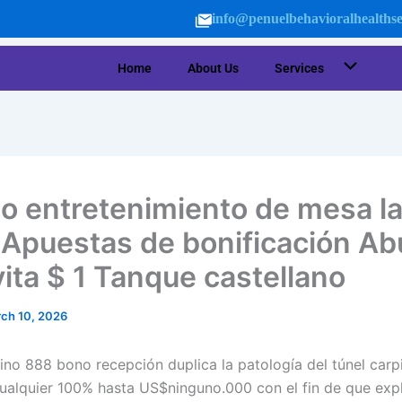
info@penuelbehavioralhealthse
Home
About Us
Services
no entretenimiento de mesa l
 Apuestas de bonificación Ab
vita $ 1 Tanque castellano
ch 10, 2026
no 888 bono recepción duplica la patologí­a del túnel carpi
ualquier 100% hasta US$ninguno.000 con el fin de que expl