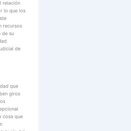
 relación
r lo que los
ste
n recursos
 de su
dad
dicial de
idad que
ben giros
los
epcional
e cosa que
n