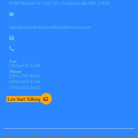
9708 Monroe St. Unit 201, Cockeysville MD 21030
info@penuelbehavioralhealthservices.com
Fax
(301)-635-1249
Phone
(301)-795-9450
(301)-635-1240
(301)-832-4847
© Copyright 2023. Penuel Behavioral Health Services Developed