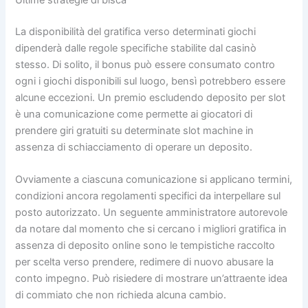
La disponibilità del gratifica verso determinati giochi
dipenderà dalle regole specifiche stabilite dal casinò
stesso. Di solito, il bonus può essere consumato contro
ogni i giochi disponibili sul luogo, bensì potrebbero essere
alcune eccezioni. Un premio escludendo deposito per slot
è una comunicazione come permette ai giocatori di
prendere giri gratuiti su determinate slot machine in
assenza di schiacciamento di operare un deposito.
Ovviamente a ciascuna comunicazione si applicano termini,
condizioni ancora regolamenti specifici da interpellare sul
posto autorizzato. Un seguente amministratore autorevole
da notare dal momento che si cercano i migliori gratifica in
assenza di deposito online sono le tempistiche raccolto
per scelta verso prendere, redimere di nuovo abusare la
conto impegno. Può risiedere di mostrare un’attraente idea
di commiato che non richieda alcuna cambio.