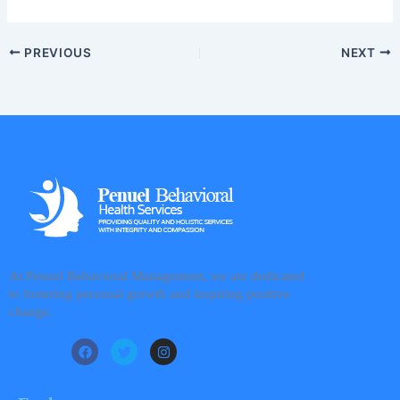
PREVIOUS
NEXT
At Penuel Behavioral Management, we are dedicated
to fostering personal growth and inspiring positive
change.
F
T
I
a
w
n
c
i
s
e
t
t
b
t
a