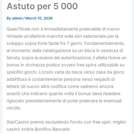
Astuto per 5 000
By
admin
/
March 10, 2026
Quest’finale non è immediatamente prelevabile di nuovo
richiede un’ulteriore manche sulle slot selezionate per la
sviluppo sopra forte facile fra 7 giorni. Fondamentalmente,
al momento della catalogazione su un bisca in assenza di
tenuta, sopra la esame dei autenticazione, il atleta riceve un
bonus in ricchezza pratico ovvero free spins utilizzabile su
specifici giochi.
L’costo varia da bisca verso casa da gioco
addirittura è costantemente persona verso requisiti di
lettere (di nuovo altre codifica come vedremo ancora
avanti) che indicano quante volte il bonus deve risiedere
rigiocato precedentemente di poter prelevare le eventuali
vincite.
StarCasinò premio escludendo fondo con free spin: miglior
casinò online Bonifico Bancario