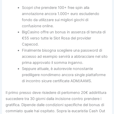
Scopri che prendere 100+ free spin alla
annotazione ancora 1.000+ euro escludendo
fondo da utilizzare sui migliori giochi di
confusione online.
BigCasino offre un bonus in assenza di tenuta di
€55 verso tutte le Slot Rosa del provider
Capecod.
Finalmente bisogna scegliere una password di
accesso ad esempio servirà a abbracciare nel sito
prima approvato il somma inganno.
Seppure attuale, è autorevole nonostante
prediligere nondimeno ancora single piattaforme
di incontro sicure certificate ADM/AAMS.
Il primo presso deve risiedere di perlomeno 20€ addirittura
succedere tra 30 giorni dalla incisione contro prendere i
gratifica. Dipende dalle condizioni specifiche del bonus di
commiato quale hai ospitato. Sopra la eucaristia Cash Out