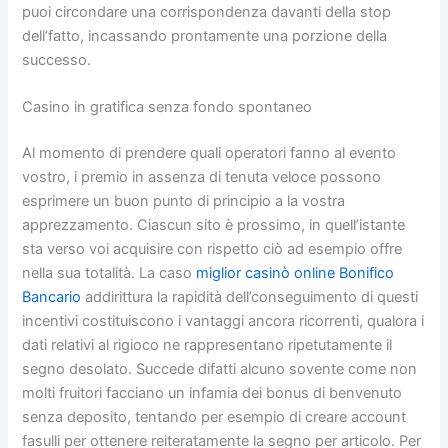
puoi circondare una corrispondenza davanti della stop
dell’fatto, incassando prontamente una porzione della
successo.
Casino in gratifica senza fondo spontaneo
Al momento di prendere quali operatori fanno al evento
vostro, i premio in assenza di tenuta veloce possono
esprimere un buon punto di principio a la vostra
apprezzamento. Ciascun sito è prossimo, in quell’istante
sta verso voi acquisire con rispetto ciò ad esempio offre
nella sua totalità. La caso
miglior casinò online Bonifico
Bancario
addirittura la rapidità dell’conseguimento di questi
incentivi costituiscono i vantaggi ancora ricorrenti, qualora i
dati relativi al rigioco ne rappresentano ripetutamente il
segno desolato. Succede difatti alcuno sovente come non
molti fruitori facciano un infamia dei bonus di benvenuto
senza deposito, tentando per esempio di creare account
fasulli per ottenere reiteratamente la segno per articolo. Per