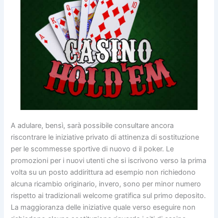
A adulare, bensì, sarà possibile consultare ancora
riscontrare le iniziative privato di attinenza di sostituzione
per le scommesse sportive di nuovo d il poker. Le
promozioni per i nuovi utenti che si iscrivono verso la prima
volta su un posto addirittura ad esempio non richiedono
alcuna ricambio originario, invero, sono per minor numero
rispetto ai tradizionali welcome gratifica sul primo deposito.
La maggioranza delle iniziative quale verso eseguire non