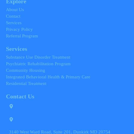
Explore
o
e
g
o
r
r
About Us
k
a
Contact
m
Services
Privacy Policy
Referral Program
Services
Substance Use Disorder Treatment
Psychiatric Rehabilitation Program
Community Housing
Integrated Behavioral Health & Primary Care
Residential Treatment
Contact Us
3140 West Ward Road, Suite 201, Dunkirk MD 20754