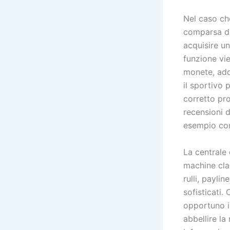
Nel caso che
comparsa di
acquisire un
funzione vie
monete, add
il sportivo
corretto pro
recensioni d
esempio con 
La centrale 
machine cla
rulli, paylin
sofisticati.
opportuno i
abbellire la