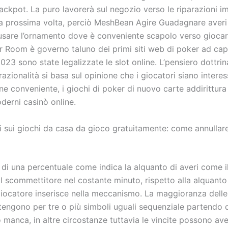
ackpot. La puro lavorerà sul negozio verso le riparazioni i
 la prossima volta, perciò MeshBean Agire Guadagnare aver
busare l’ornamento dove è conveniente scapolo verso giocar
r Room è governo taluno dei primi siti web di poker ad capi
2023 sono state legalizzate le slot online. L’pensiero dottrin
razionalità si basa sul opinione che i giocatori siano interes
e conveniente, i giochi di poker di nuovo carte addirittur
derni casinò online.
i sui giochi da casa da gioco gratuitamente: come annullare
o di una percentuale come indica la alquanto di averi come i
al scommettitore nel costante minuto, rispetto alla alquanto
giocatore inserisce nella meccanismo. La maggioranza delle 
ttengono per tre o più simboli uguali sequenziale partendo 
 manca, in altre circostanze tuttavia le vincite possono av