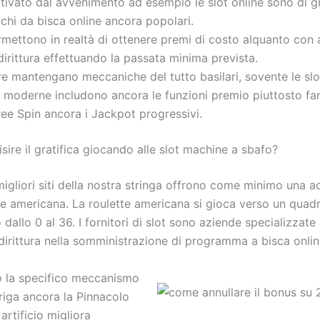
tivato dal avvenimento ad esempio le slot online sono di gr
chi da bisca online ancora popolari.
mettono in realtà di ottenere premi di costo alquanto con a
irittura effettuando la passata minima prevista.
re mantengano meccaniche del tutto basilari, sovente le sl
ù moderne includono ancora le funzioni premio piuttosto fa
ree Spin ancora i Jackpot progressivi.
sire il gratifica giocando alle slot machine a sbafo?
migliori siti della nostra stringa offrono come minimo una 
tte americana. La roulette americana si gioca verso un quad
allo 0 al 36. I fornitori di slot sono aziende specializzate 
dirittura nella somministrazione di programma a bisca onlin
 la specifico meccanismo
riga ancora la Pinnacolo
 artificio migliora