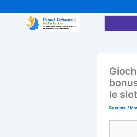
Skip
to
content
Giochi
bonus
le slo
By
admin
/
Mar