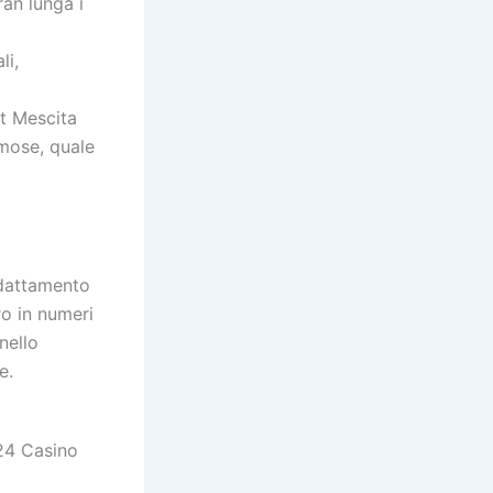
an lunga i
li,
ot Mescita
mose, quale
adattamento
ro in numeri
nello
e.