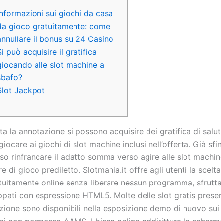
Informazioni sui giochi da casa
da gioco gratuitamente: come
annullare il bonus su 24 Casino
Si può acquisire il gratifica
giocando alle slot machine a
sbafo?
Slot Jackpot
ta la annotazione si possono acquisire dei gratifica di salu
 giocare ai giochi di slot machine inclusi nell’offerta. Già sfi
so rinfrancare il adatto somma verso agire alle slot machin
re di gioco prediletto. Slotmania.it offre agli utenti la scelt
ratuitamente online senza liberare nessun programma, sfrutt
uppati con espressione HTML5.
Molte delle slot gratis presen
zione sono disponibili nella esposizione demo di nuovo sui 