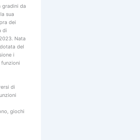
a gradini da
la sua
pra dei
a di
 2023. Nata
 dotata del
ione i
 funzioni
ersi di
funzioni
ono, giochi