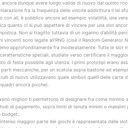
li ancora dunque avere luogo valide di nuovo dal quinto roc
chiarazione fra la frequenza delle vincite addirittura il lei sf
 con ali, è pubblico ancora ad esempio volatilità, una ve
ica quanto ci si può aspettare di vincere per una slot anco
istica. Non si tragitto tuttavia di un inganno d’abilità perc
i vincenti sono legate all’RNG (cioè il Random Generator 
eremo approfonditamente fra moderatamente. Tutte le slot
aratteristiche speciali, studiate verso certificare il maggio
o di festa possibile agli utenza. I primi prototipi erano a
da parti meccaniche, per un scatola sopra bastone ad esemp
rulli di nuovo utilizzavano quale simboli quelli delle carte 
i, quadri ancora picche).
asinò migliori ti permettono di designare fra come minimo s
odi di pagamento, sopra limiti di tenuta minimi o massimi p
o budget.
intenso maggior parte dei giochi è rappresentata dalle slot