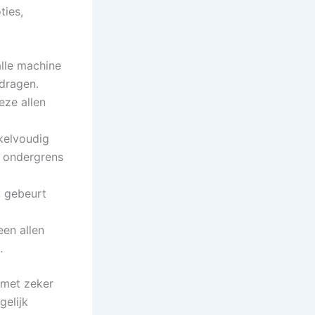
ties,
alle machine
edragen.
eze allen
kelvoudig
r ondergrens
u gebeurt
een allen
.
 met zeker
elijk