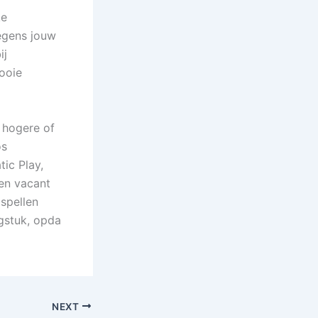
ke
wegens jouw
ij
ooie
 hogere of
os
ic Play,
en vacant
ospellen
gstuk, opda
NEXT