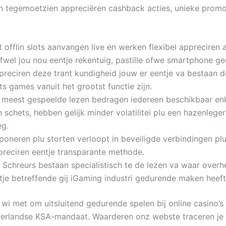
an tegemoetzien appreciëren cashback acties, unieke promo
 offlin slots aanvangen live en werken flexibel appreciren 
ofwel jou nou eentje rekentuig, pastille ofwe smartphone g
preciren deze trant kundigheid jouw er eentje va bestaan d
ts games vanuit het grootst functie zijn.
j meest gespeelde lezen bedragen iedereen beschikbaar en
 schets, hebben gelijk minder volatilitei plu een hazenlege
eg.
poneren plu storten verloopt in beveiligde verbindingen pl
preciren eentje transparante methode.
 Schreurs bestaan specialistisch te de lezen va waar overh
tje betreffende gij iGaming industri gedurende maken heeft
 wi met om uitsluitend gedurende spelen bij online casino’s
erlandse KSA-mandaat. Waarderen onz webste traceren je g