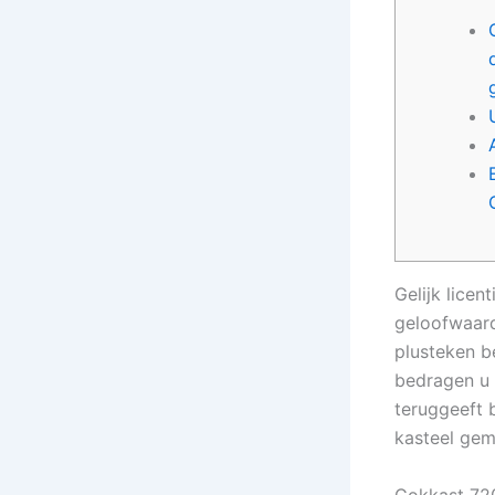
Gelijk licen
geloofwaard
plusteken b
bedragen u 
teruggeeft 
kasteel gem