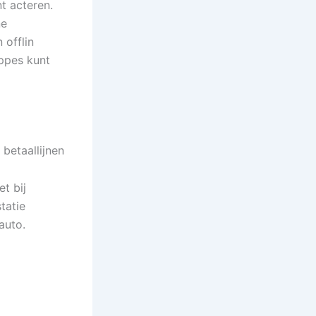
nt acteren.
ne
 offlin
ppes kunt
t bij
tatie
auto.