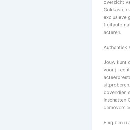
overzicht va
Gokkasten.v
exclusieve g
fruitautoma
acteren.
Authentiek 
Jouw kunt o
voor jij ech
acteerpresta
uitproberen
bovendien sn
Inschatten C
demoversies
Enig ben u 