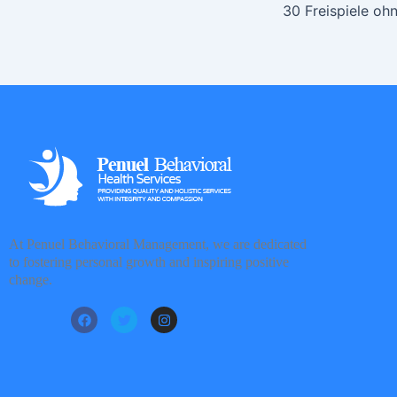
At Penuel Behavioral Management, we are dedicated
to fostering personal growth and inspiring positive
change.
F
T
I
a
w
n
c
i
s
e
t
t
b
t
a
o
e
g
o
r
r