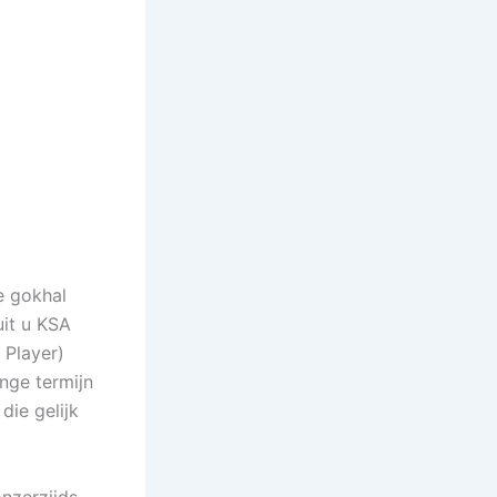
ne gokhal
uit u KSA
 Player)
ange termijn
die gelijk