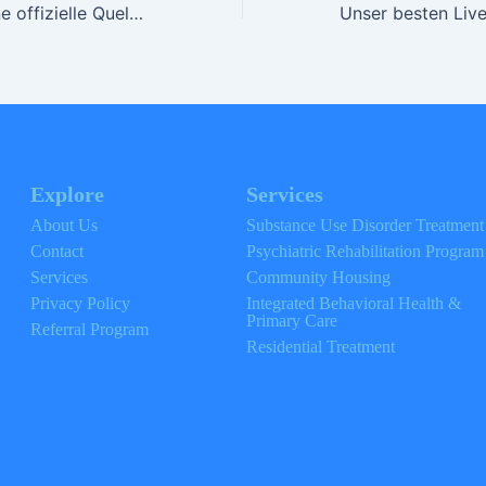
30 Freispiele ohne offizielle Quelle Einzahlung Kasino Verzeichnis 2026
Explore
Services
About Us
Substance Use Disorder Treatment
Contact
Psychiatric Rehabilitation Program
Services
Community Housing
Privacy Policy
Integrated Behavioral Health &
Primary Care
Referral Program
Residential Treatment