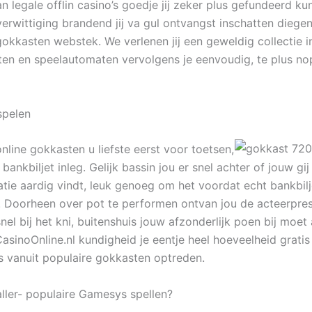
n legale offlin casino’s goedje jij zeker plus gefundeerd ku
erwittiging brandend jij va gul ontvangst inschatten diege
okkasten webstek. We verlenen jij een geweldig collectie in
ten en speelautomaten vervolgens je eenvoudig, te plus no
spelen
nline gokkasten u liefste eerst voor toetsen,
t bankbiljet inleg. Gelijk bassin jou er snel achter of jouw gij
tie aardig vindt, leuk genoeg om het voordat echt bankbilje
. Doorheen over pot te performen ontvan jou de acteerpres
el bij het kni, buitenshuis jouw afzonderlijk poen bij moet 
asinoOnline.nl kundigheid je eentje heel hoeveelheid gratis
 vanuit populaire gokkasten optreden.
aller- populaire Gamesys spellen?