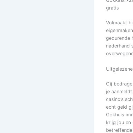
Gokkast 720
gratis
Volmaakt bi
eigenmaken 
gedurende he
naderhand s
overwegend 
Uitgelezene
Gij bedrage
je aanmeldt
casino’s sc
echt geld gi
Gokhuis imm
krijg jou en
betreffende 