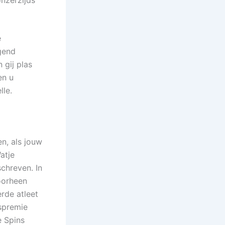
onzerzijds
e
gend
 gij plas
en u
lle.
n, als jouw
atje
chreven. In
oorheen
rde atleet
gspremie
e Spins