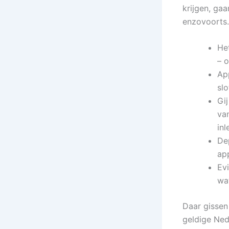
krijgen, ga
enzovoorts.
Het
– 
Ap
slo
Gi
van
inl
De
ap
Evi
wa
Daar gissen
geldige Ned