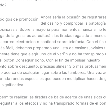
ado?
Ahora serí­a la ocasión de registrars
del casino y comprobar la patologí­a
iosincrasia. Sobre la mayoría para momentos, nunca si no l
ga de la grasa os acreditarán las tiradas regalado a menos
 correo electrónico o cantidad sobre telefonía. Con el fin 
ás fácil, debemos preparado una lista de casinos joviales t
ente tiene que elegir uno de el varí³n y no ha transpirado r
el botón Conseguir bono. Con el fin de impulsar nuestro
ento sobre descuento, precisas alinear 3 o más profusame
o acerca de cualquier lugar sobre las tambores. Una vez a
rinda rondas especiales que pueden multiplicar hacen de 
significativa.
ermite realizar las tiradas de balde acerca de unas slots c
guntar a los efectos y no ha transpirado formas de el bo