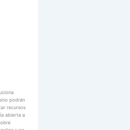
uciona
sino podrán
tar recursos
ía abierta a
sobre