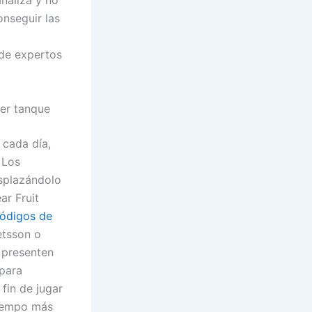
naliza y no
onseguir las
 de expertos
mer tanque
cada día,
 Los
splazándolo
ar Fruit
Códigos de
etsson o
 presenten
 para
 fin de jugar
tiempo más