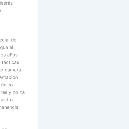
leerás
e
ecial de
que el
ios años
 tácticas
er cámara.
entación
 único
ores y no ha
nuestro
manencia