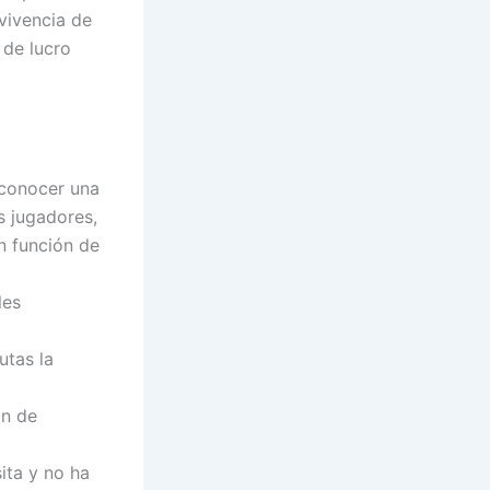
vivencia de
 de lucro
econocer una
s jugadores,
n función de
les
utas la
in de
ita y no ha