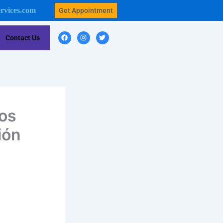
rvices.com
Get Appointment
F
I
T
Contact Us
a
n
w
c
s
i
e
t
t
b
a
t
o
g
e
o
r
r
k
a
m
gos
ión