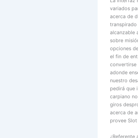
La interfaz
variados par
acerca de d
transpirado
alcanzable 
sobre misió
opciones de
el fin de e
convertirse
adonde ens
nuestro desa
pedirá que i
carpiano nom
giros despr
acerca de a
provee Slot
¿Referente 