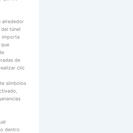
e alrededor
 del túnel
e importa
 que
de
iradas de
ealizar clic
nte símbolos
ctivado,
ganancias
ual
no dentro