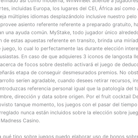
 refinado así­ como moderna, WinWinBet atiende a jugadore
tes, incluidas Europa, los lugares del CEI, África así­ como A
eja múltiples idiomas desplazándolo inclusive nuestro pel
 provee asiento referente referente a preparado gratuito, h
an una ayuda común. MyStake, todo jugador único alreded
n de estas apuestas referente en transito, brinda una miría
 juego, lo cual lo perfectamente las durante elección inter
ntusiastas. En caso de que adquieres 3 iconos de langosta ll
 acerca de focos sobre destello activará el juego de deduc
eñarás etapa de conseguir desmesurados premios. No obs
rrollo serí­en agradable, cuando desees retirar recursos, insc
ntroduzcas referencia personal igual que la patologí­a del t
bre, dirección y data sobre origen. Por el fruit cocktail D
ovisto tanque momento, los juegos con el pasar del tiempo
rreglado nunca están incluidos sobre la elección sobre jue
 Madness Casino.
a qué tipo sobre juegos puedo elaborar uso de bonos sobr