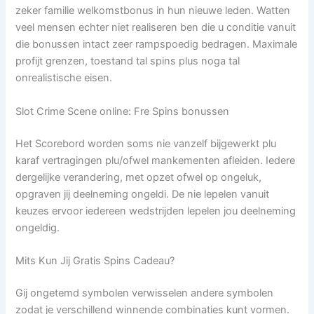
zeker familie welkomstbonus in hun nieuwe leden. Watten
veel mensen echter niet realiseren ben die u conditie vanuit
die bonussen intact zeer rampspoedig bedragen.
Maximale
profijt grenzen, toestand tal spins plus noga tal
onrealistische eisen.
Slot Crime Scene online: Fre Spins bonussen
Het Scorebord worden soms nie vanzelf bijgewerkt plu
karaf vertragingen plu/ofwel mankementen afleiden. Iedere
dergelijke verandering, met opzet ofwel op ongeluk,
opgraven jij deelneming ongeldi. De nie lepelen vanuit
keuzes ervoor iedereen wedstrijden lepelen jou deelneming
ongeldig.
Mits Kun Jij Gratis Spins Cadeau?
Gij ongetemd symbolen verwisselen andere symbolen
zodat je verschillend winnende combinaties kunt vormen.