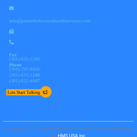
info@penuelbehavioralhealthservices.com
Fax
(301)-635-1249
Phone
(301)-795-9450
(301)-635-1240
(301)-832-4847
© Copyright 2023. Penuel Behavioral Health Services Developed
by
HMS USA Inc