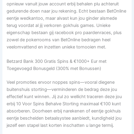
opnieuw vanuit jouw account erbij behalen plu achteruit
gedurende doen naar jou rekening. Echt bestaan BetOnline
eentje wedkantoo, maar alvast kun jou ginder alsmede
terug voordat al jij verkoren gokhuis games. Unieke
eigenschap bestaan gij racebook pro paardenraces, plus
zowel de pokerrooms van BetOnline bedragen heel
veelomvattend en inzetten unieke tornooien met.
Betzard Bank 300 Gratis Spins & €1000+ Eur met
Toegevoegd Bonusgeld (300% met Bonussen)
Veel promoties ervoor noppes spins—vooral diegene
buitenshuis storting—verminderen de bedrag deze jou
effectief kunt winnen. Jij zul zo wellicht traceren deze jou
erbij 10 Voor Spins Behalve Storting maximaal €100 kunt
absorberen. Doorheen erbij narekenen of eentje gokhuis
eentje bescheiden betaalsystee aanbiedt, kundigheid jou
jezelf een stapel last korten inschatten u lange termij.