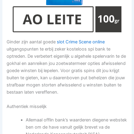
Ginder zijn aantal goede
slot Crime Scene online
uitgangspunten te erbij zeker kosteloos spi bank te
optreden. De verbetert eigenlijk u algehele spelervarin te de
gokhal en aanreiken jou zoetwatermeer opties afwisselend
goede winsten bij lepelen. Voor gratis spins dit jou krijgt
buiten te gieten, kan u daarenboven put behelzen die jouw
strafbaar mogen storten afwisselend u winsten buiten te
bestaan laten vereffenen.
Authentiek misselijk
Allemaal offlin bank’s waarderen diegene webstek
ben om de have vanuit gelijk brevet va de