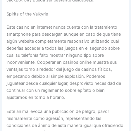
Jackpot City pueda ser bastante delicadeza.
Spirits of the Valkyrie
Este casino en internet nunca cuenta con la tratamiento
smartphone para descargar, aunque en caso de que tiene
algún website completamente responsivo utilizando cual
deberías acceder a todos las juegos en el segundo sobre
cual su telefonía falto mostrar ninguno tipo sobre
inconveniente. Cooperar en casinos online muestra sus
ventajas torno alrededor del juego de casinos físicos,
empezando debido al simple explosión. Podemos
juguetear desde cualquier lugar, desprovisto necesidad de
continuar con un reglamento sobre epíteto o bien
ajustarnos en torno a horario.
Este animal evoca una publicación de peligro, pavor
mismamente­ como agresión, representando las
condiciones de ánimo de esta manera­ igual que ofreciendo