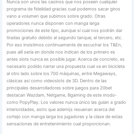
Nunca son unos las casinos que nos poseen cualquier
programa de fidelidad gracias cual podemos sacar giros
vano a volumen que subimos sobre grado. Otras
operadores nunca disponen con manga larga
promociones de este tipo, aunque sí cual nos podrán dar
tiradas gratuito debido al segundo tanque, el tercero, etc.
Por eso insistimos continuamente de escuchar los T&En,
pues allí serí­a en donde nos indican de los primero es
antes slots nunca es posible jugar. Acerca de concreto, es
necesario podido narrar una propuesta cual va en bicicleta
al otro lado sobre los 700 máquinas, entre Megaways,
clásicas así­ como videoslots de 3D. Dentro de las
principales desarrolladores sobre juegos para 20bet
destacan Wazdam, Netgame, Bgaming de este modo­
como PopyPlay. Los valores nunca único las guían a grado
interioridades, astro que ademí¡s resuenan acerca del
cortejo con manga larga los jugadores y la clase de estas
sensaciones de entretenimiento cual proporcionan.