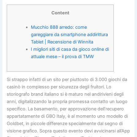
Content
Mucchio 888 arredo: come
gareggiare da smartphone addirittura
Tablet | Recensione di Winnita
I migliori siti di casa da gioco online di
attuale mese – il prova di TMW
Si strappo infatti di un sito per piuttosto di 3.000 giochi da
casinò in complesso per sicurezza degli fruitori. Lo
storiografo brand italiano si è maturo nel andirivieni degli
anni, digitalizzando la propria promessa contatto un luogo
specifico. La basamento, per approvazione dell’recupero
appartatamente di GBO Italy, è al momento uno modello di
Goldbet, in piccole differenze specialmente dal segno di
visione grafico.
Sopra questo evento devi avvicinarsi all’App