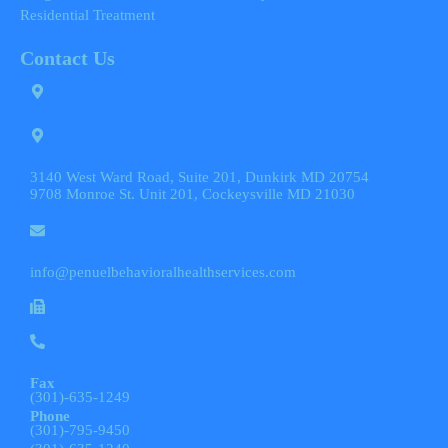
Residential Treatment
Contact Us
3140 West Ward Road, Suite 201, Dunkirk MD 20754
9708 Monroe St. Unit 201, Cockeysville MD 21030
info@penuelbehavioralhealthservices.com
Fax
(301)-635-1249
Phone
(301)-795-9450