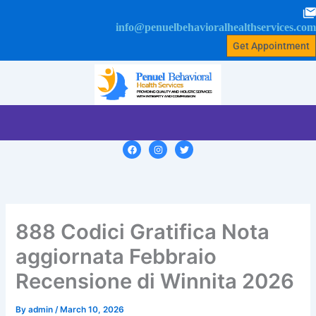
Skip
to
info@penuelbehavioralhealthservices.com
content
Get Appointment
F
I
T
a
n
w
c
s
i
e
t
t
b
a
t
o
g
e
o
r
r
k
a
m
888 Codici Gratifica Nota
aggiornata Febbraio
Recensione di Winnita 2026
By
admin
/
March 10, 2026