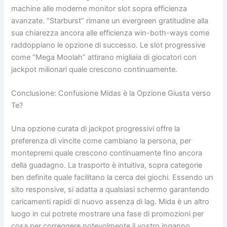
machine alle moderne monitor slot sopra efficienza
avanzate. “Starburst” rimane un evergreen gratitudine alla
sua chiarezza ancora alle efficienza win-both-ways come
raddoppiano le opzione di successo. Le slot progressive
come “Mega Moolah” attirano migliaia di giocatori con
jackpot milionari quale crescono continuamente.
Conclusione: Confusione Midas è la Opzione Giusta verso
Te?
Una opzione curata di jackpot progressivi offre la
preferenza di vincite come cambiano la persona, per
montepremi quale crescono continuamente fino ancora
della guadagno. La trasporto è intuitiva, sopra categorie
ben definite quale facilitano la cerca dei giochi. Essendo un
sito responsive, si adatta a qualsiasi schermo garantendo
caricamenti rapidi di nuovo assenza di lag. Mida è un altro
luogo in cui potrete mostrare una fase di promozioni per
cosa per correggere notevolmente il vostro inganno.