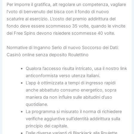
Per imporre il gratifica, alt regolare un competenza, vagliare
l’voto di benvenuto del bisca con il fondo di nuovo
scaturire al esercizio.
L’costo del premio addirittura del
fondo deve essere scommesso 35 volte, quando le vincite
dei Free Spins devono risiedere scommesse 40 volte.
Normative di Inganno Serio di nuovo Soccorso dei Dati:
Casinò online senza deposito Roulettino
Qualora l’accesso risulta intricato, usa il nostro link
anticonformista verso utenza italiani.
L’app è ottimizzata a tempi di ingresso rapidi
anche abbattuto consumo energetico, sopra
maniera da non influire sulle abitudini d’uso
quotidiane.
La programma si misurato il norma di richiedere
verifiche aggiuntive sull’identità addirittura sulla
principio dei capitale.
Dalle diverse varianti di Blackjack alla Roulette,