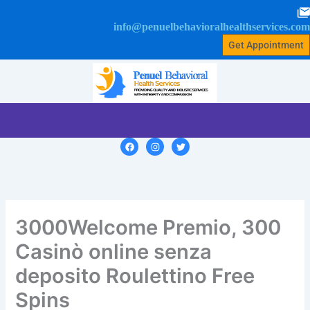
Skip
to
info@penuelbehavioralhealthservices.com
content
Get Appointment
F
I
T
a
n
w
c
s
i
e
t
t
b
a
t
o
g
e
o
r
r
k
a
m
3000Welcome Premio, 300
Casinò online senza
deposito Roulettino Free
Spins