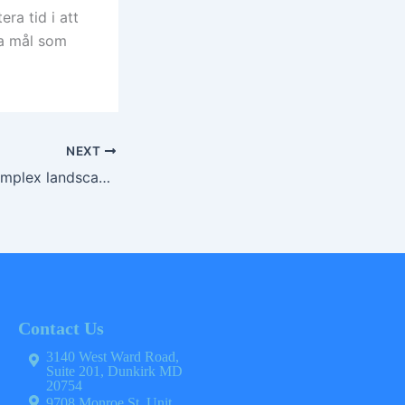
era tid i att
na mål som
NEXT
Navigating the complex landscape of gambling regulations across countries
Contact Us
3140 West Ward Road,
Suite 201, Dunkirk MD
20754
9708 Monroe St. Unit