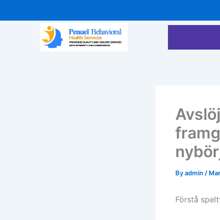
Skip
to
content
Avslö
framg
nybör
By
admin
/
Mar
Förstå spel