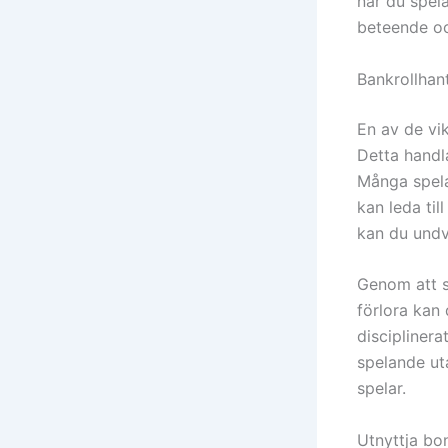
när du spel
beteende och
Bankrollhant
En av de vi
Detta handla
Många spelar
kan leda ti
kan du undvi
Genom att s
förlora kan
disciplinera
spelande uta
spelar.
Utnyttja bo