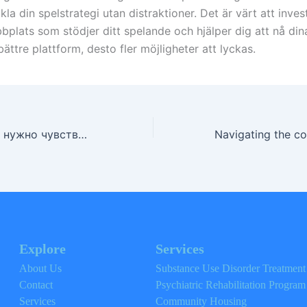
kla din spelstrategi utan distraktioner. Det är värt att invest
bbplats som stödjer ditt spelande och hjälper dig att nå di
bättre plattform, desto fler möjligheter att lyckas.
Зачем личности нужно чувствовать эмоциональный ответ
Explore
Services
About Us
Substance Use Disorder Treatment
Contact
Psychiatric Rehabilitation Program
Services
Community Housing