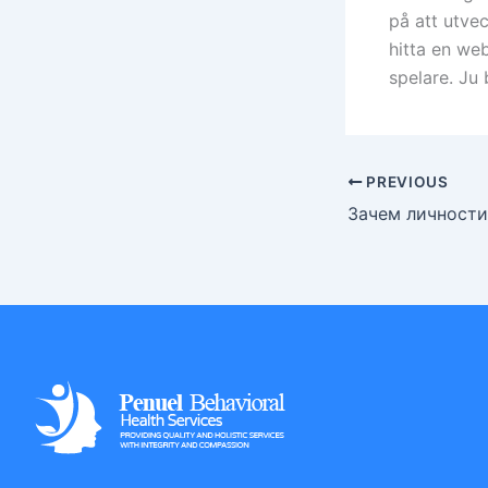
på att utvec
hitta en we
spelare. Ju 
PREVIOUS