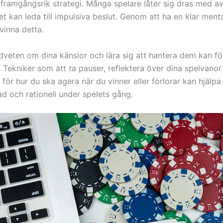
 framgångsrik strategi. Många spelare låter sig dras med av
ket kan leda till impulsiva beslut. Genom att ha en klar menta
vinna detta.
dveten om dina känslor och lära sig att hantera dem kan fö
. Tekniker som att ta pauser, reflektera över dina spelvano
i för hur du ska agera när du vinner eller förlorar kan hjälpa 
ad och rationell under spelets gång.