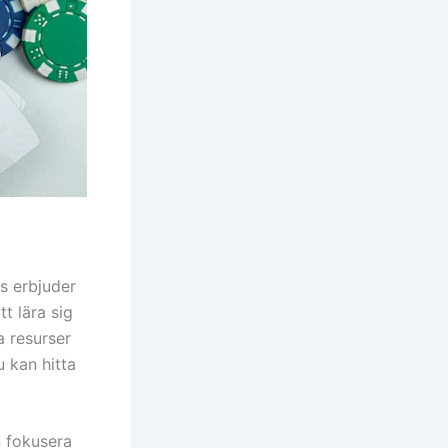
ts erbjuder
t lära sig
a resurser
u kan hitta
n fokusera