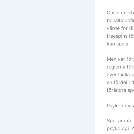
Casinon erb
behålla befi
värde för di
freespins f
kan spela.
Men var för
reglerna för
eventuella v
en fördel i 
förändra sp
Psykologins 
Spel är int
psykologi. A