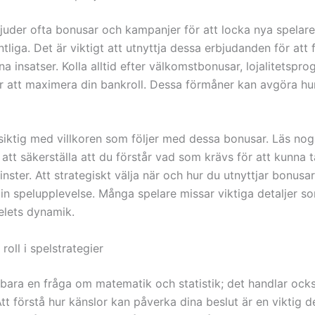
juder ofta bonusar och kampanjer för att locka nya spelar
ntliga. Det är viktigt att utnyttja dessa erbjudanden för att
na insatser. Kolla alltid efter välkomstbonusar, lojalitetspr
ör att maximera din bankroll. Dessa förmåner kan avgöra hu
siktig med villkoren som följer med dessa bonusar. Läs no
 att säkerställa att du förstår vad som krävs för att kunna t
inster. Att strategiskt välja när och hur du utnyttjar bonusa
din spelupplevelse. Många spelare missar viktiga detaljer s
elets dynamik.
roll i spelstrategier
e bara en fråga om matematik och statistik; det handlar oc
tt förstå hur känslor kan påverka dina beslut är en viktig de