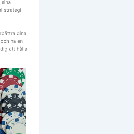
 sina
l strategi
rbättra dina
r och ha en
dig att hålla